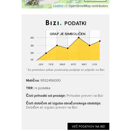
Leaflet
| © OpenStreetMap contributors
PODATKI
* Za podroben prikaz poslovanja podjetja se prijavite na Bizi.
Matična:
9552456000
TRR:
ni podatka
Čisti prihodki od prodaje:
Prihodke preveri na Bizi
Čisti dobiček ali izguba obračunskega obdobja:
Dobiček ali izgubo preveri na Bizi
VEČ PODATKOV NA BIZI