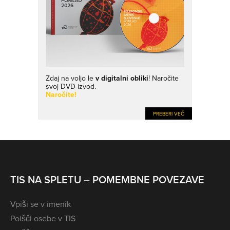
Zdaj na voljo le
v digitalni obliki
! Naročite
svoj DVD-izvod.
Naročite!
PREBERI VEČ
TIS NA SPLETU – POMEMBNE POVEZAVE
Vpiši se v imenik
Poišči osebe v TIS