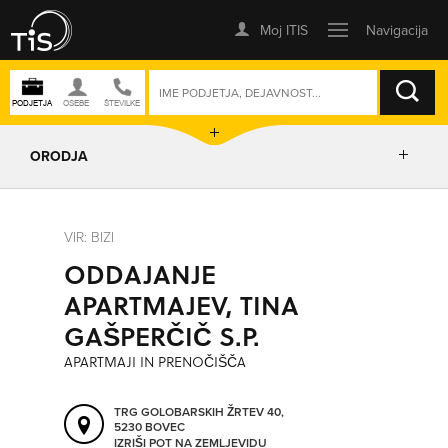
ISKANJE
ORODJA
PRIKAŽI ZEMLJEVID
VIR: BIZI
ODDAJANJE
IZRIŠI POT
APARTMAJEV, TINA
GAŠPERČIČ S.P.
POŠLJI SMS
APARTMAJI IN PRENOČIŠČA
ORODJA
TRG GOLOBARSKIH ŽRTEV 40,
5230 BOVEC
IZRIŠI POT NA ZEMLJEVIDU