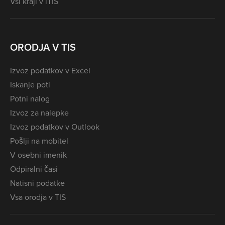
Vsi kraji v iTIS
ORODJA V TIS
Izvoz podatkov v Excel
Iskanje poti
Potni nalog
Izvoz za nalepke
Izvoz podatkov v Outlook
Pošlji na mobitel
V osebni imenik
Odpiralni časi
Natisni podatke
Vsa orodja v TIS