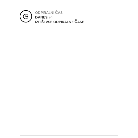
SHRANI V MOJ ITIS
ODPIRALNI ČAS
DANES:
(-)
IZPIŠI VSE ODPIRALNE ČASE
SO ODPRTA V
OD
DO
SO TRENUTNO ODPRTA
SO NON-STOP ODPRTA