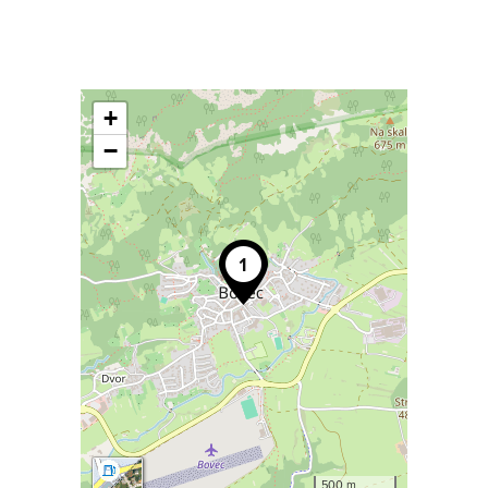
+
−
500 m