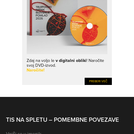
Zdaj na voljo le
v digitalni obliki
! Naročite
svoj DVD-izvod.
Naročite!
PREBERI VEČ
TIS NA SPLETU – POMEMBNE POVEZAVE
Vpiši se v imenik