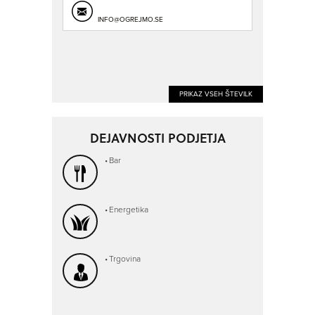
INFO@OGREJMO.SE
PRIKAZ VSEH ŠTEVILK
DEJAVNOSTI PODJETJA
Bar
Energetika
Trgovina