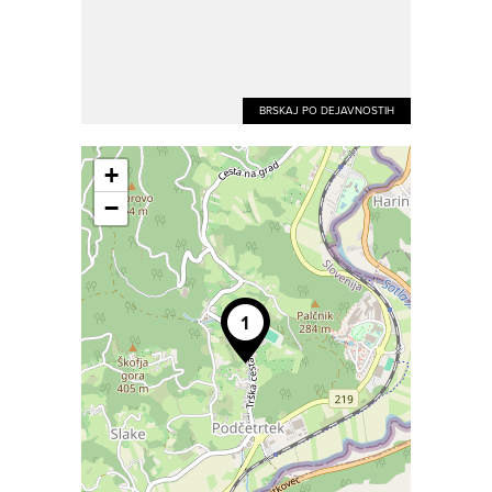
BRSKAJ PO DEJAVNOSTIH
+
−