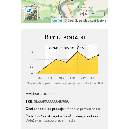
500 m
Leaflet
| © OpenStreetMap contributors
PODATKI
* Za podroben prikaz poslovanja podjetja se prijavite na Bizi.
Matična:
6511210000
TRR:
SI56610000006413696
Čisti prihodki od prodaje:
Prihodke preveri na Bizi
Čisti dobiček ali izguba obračunskega obdobja:
Dobiček ali izgubo preveri na Bizi