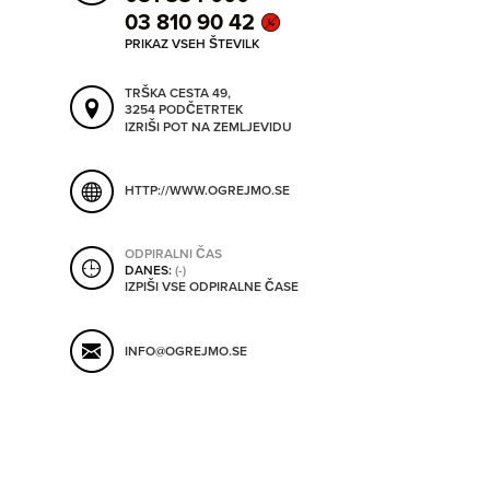
SHRANI V MOJ ITIS
03 810 90 42
PRIKAZ VSEH ŠTEVILK
TRŠKA CESTA 49,
SO ODPRTA V
3254 PODČETRTEK
IZRIŠI POT NA ZEMLJEVIDU
OD
HTTP://WWW.OGREJMO.SE
DO
ODPIRALNI ČAS
DANES:
(-)
IZPIŠI VSE ODPIRALNE ČASE
SO TRENUTNO ODPRTA
INFO@OGREJMO.SE
SO NON-STOP ODPRTA