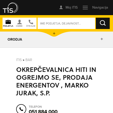
ISKANJE
ORODJA
PRIKAŽI ZEMLJEVID
ITIS
»
BAR
OKREPČEVALNICA HITI IN
IZRIŠI POT
OGREJMO SE, PRODAJA
ENERGENTOV , MARKO
POŠLJI SMS
JURAK, S.P.
ORODJA
TELEFON
051 884 000