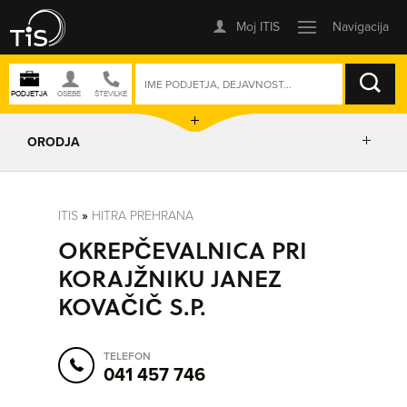
ISKANJE
ORODJA
PRIKAŽI ZEMLJEVID
ITIS
»
HITRA PREHRANA
OKREPČEVALNICA PRI
IZRIŠI POT
KORAJŽNIKU JANEZ
KOVAČIČ S.P.
POŠLJI SMS
TELEFON
ORODJA
041 457 746