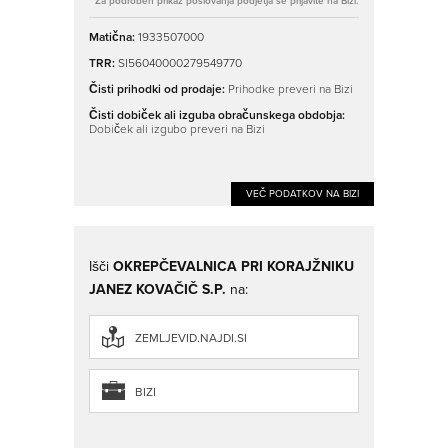
* Za podroben prikaz poslovanja podjetja se prijavite na Bizi.
Matična:
1933507000
TRR:
SI56040000279549770
Čisti prihodki od prodaje:
Prihodke preveri na Bizi
Čisti dobiček ali izguba obračunskega obdobja:
Dobiček ali izgubo preveri na Bizi
VEČ PODATKOV NA BIZI
Išči
OKREPČEVALNICA PRI KORAJŽNIKU
JANEZ KOVAČIČ S.P.
na:
ZEMLJEVID.NAJDI.SI
BIZI