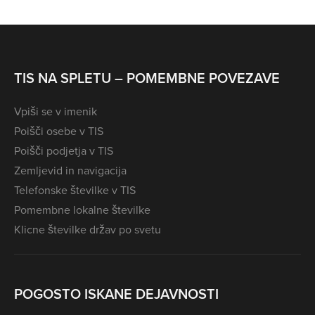
TIS NA SPLETU – POMEMBNE POVEZAVE
Vpiši se v imenik
Poišči osebe v TIS
Poišči podjetja v TIS
Zemljevid in navigacija
Telefonske številke v TIS
Pomembne lokalne številke
Klicne številke držav po svetu
POGOSTO ISKANE DEJAVNOSTI