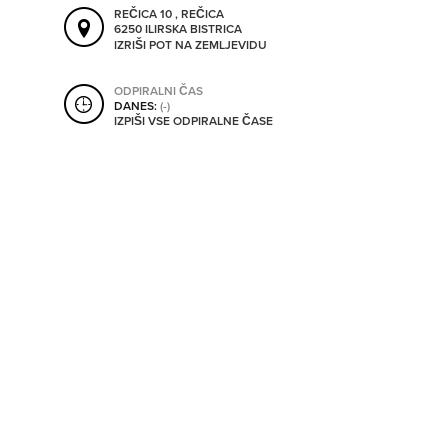
SHRANI V MOJ ITIS
REČICA 10 , REČICA
6250 ILIRSKA BISTRICA
IZRIŠI POT NA ZEMLJEVIDU
ODPIRALNI ČAS
SO ODPRTA V
DANES:
(-)
IZPIŠI VSE ODPIRALNE ČASE
OD
DO
SO TRENUTNO ODPRTA
SO NON-STOP ODPRTA