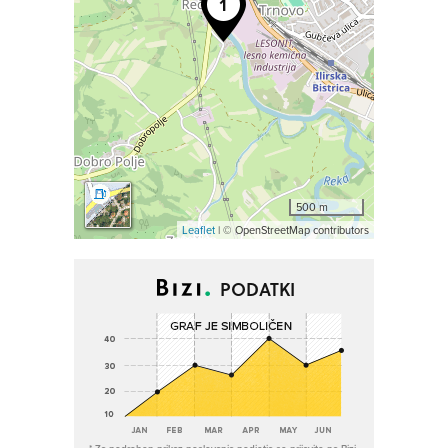
500 m
Leaflet
| © OpenStreetMap contributors
PODATKI