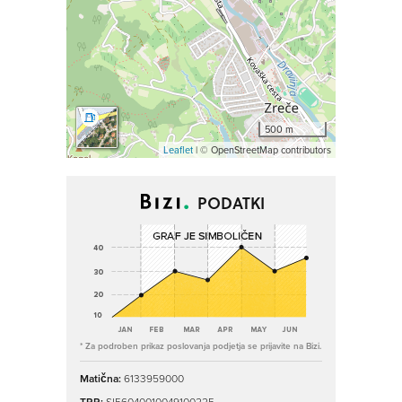
500 m
Leaflet
| © OpenStreetMap contributors
PODATKI
* Za podroben prikaz poslovanja podjetja se prijavite na Bizi.
Matična:
6133959000
TRR:
SI56040010049100225