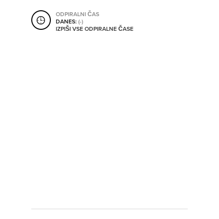
ORODJA
ODPIRALNI ČAS
DANES:
(-)
IZPIŠI VSE ODPIRALNE ČASE
SHRANI V MOJ ITIS
SO ODPRTA V
OD
DO
SO TRENUTNO ODPRTA
SO NON-STOP ODPRTA