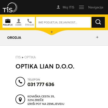
ISKANJE
ORODJA
PRIKAŽI ZEMLJEVID
ITIS
»
OPTIKA
OPTIKA LIAN D.O.O.
POSLOVNE ENOTE
TELEFON
IZRIŠI POT
031 777 636
KOVAŠKA CESTA 35,
POŠLJI SMS
3214 ZREČE
IZRIŠI POT NA ZEMLJEVIDU