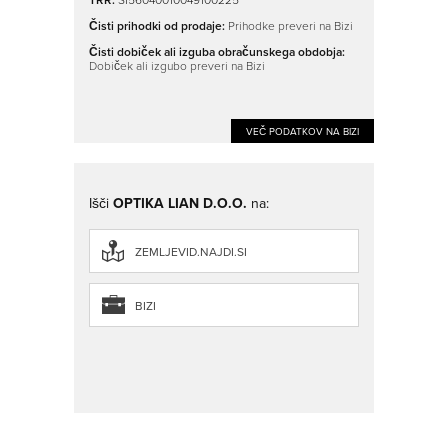
Čisti prihodki od prodaje:
Prihodke preveri na Bizi
Čisti dobiček ali izguba obračunskega obdobja:
Dobiček ali izgubo preveri na Bizi
VEČ PODATKOV NA BIZI
Išči
OPTIKA LIAN D.O.O.
na:
ZEMLJEVID.NAJDI.SI
BIZI