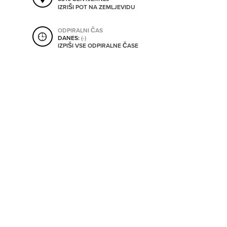
SHRANI V MOJ ITIS
IZRIŠI POT NA ZEMLJEVIDU
ODPIRALNI ČAS
DANES:
(-)
IZPIŠI VSE ODPIRALNE ČASE
SO ODPRTA V
OD
DO
SO TRENUTNO ODPRTA
SO NON-STOP ODPRTA