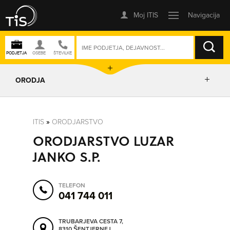
ISKANJE
ORODJA
PRIKAŽI ZEMLJEVID
ITIS
»
ORODJARSTVO
ORODJARSTVO LUZAR
IZRIŠI POT
JANKO S.P.
POŠLJI SMS
TELEFON
041 744 011
ORODJA
TRUBARJEVA CESTA 7,
8310 ŠENTJERNEJ