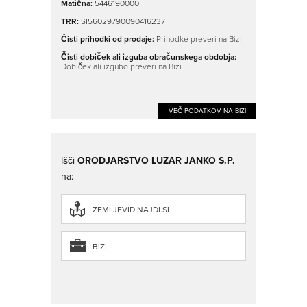
Matična:
5446190000
TRR:
SI56029790090416237
Čisti prihodki od prodaje:
Prihodke preveri na Bizi
Čisti dobiček ali izguba obračunskega obdobja:
Dobiček ali izgubo preveri na Bizi
VEČ PODATKOV NA BIZI
Išči
ORODJARSTVO LUZAR JANKO S.P.
na:
ZEMLJEVID.NAJDI.SI
BIZI