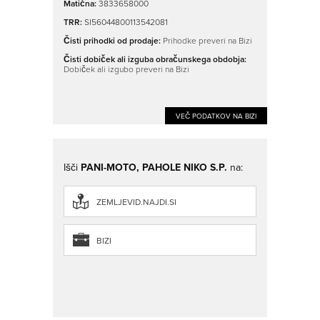
Matična:
3833658000
TRR:
SI56044800113542081
Čisti prihodki od prodaje:
Prihodke preveri na Bizi
Čisti dobiček ali izguba obračunskega obdobja:
Dobiček ali izgubo preveri na Bizi
VEČ PODATKOV NA BIZI
Išči
PANI-MOTO, PAHOLE NIKO S.P.
na:
ZEMLJEVID.NAJDI.SI
BIZI