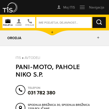
ISKANJE
ORODJA
PRIKAŽI ZEMLJEVID
ITIS
»
AVTODELI
PANI-MOTO, PAHOLE
IZRIŠI POT
NIKO S.P.
POŠLJI SMS
TELEFON
031 782 380
ORODJA
SPODNJA BREŽNICA 30, SPODNJA BREŽNICA
2319 POLJČANE