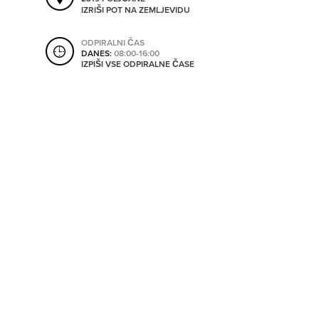
SHRANI V MOJ ITIS
IZRIŠI POT NA ZEMLJEVIDU
ODPIRALNI ČAS
DANES:
08:00-16:00
IZPIŠI VSE ODPIRALNE ČASE
SO ODPRTA V
OD
DO
SO TRENUTNO ODPRTA
SO NON-STOP ODPRTA