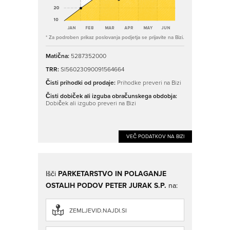
* Za podroben prikaz poslovanja podjetja se prijavite na Bizi.
Matična:
5287352000
TRR:
SI56023090091564664
Čisti prihodki od prodaje:
Prihodke preveri na Bizi
Čisti dobiček ali izguba obračunskega obdobja:
Dobiček ali izgubo preveri na Bizi
VEČ PODATKOV NA BIZI
Išči
PARKETARSTVO IN POLAGANJE
OSTALIH PODOV PETER JURAK S.P.
na:
ZEMLJEVID.NAJDI.SI