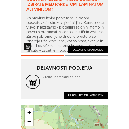
IZBIRATE MED PARKETOM, LAMINATOM
e, ki se
GALERIJA 
ALI VINILOM?
vega visoko
ukvarja s
 pri nas
kvalitetn
Za pravilno izbiro parketa se je dobro
e talne
najdete š
posvetovati s strokovnjaki, ki jih v Kemoplastu
andube in
obloge iz
v svojih razstavno - prodajnih salonih imamo in
palnice iz
WPC-a in 
poznajo prednosti in slabosti različnih vrst lesa.
Teaka, te
Za bolj obremenjene dnevne prostore se
izberejo trše vrste lesa, kot so hrast, akacija in
oreh. Les s časom spreminja barvo, najbolj
izrazito v začetnem obdobju, takoj po vgradnji.
 SPOROČILO
OGLASNO SPOROČILO
Ker je les naraven material, ni mogoče
zagotoviti, da bo barvni odtenek lesa, ki ste ga
izbrali, popolnoma enak dobavljenemu
DEJAVNOSTI PODJETJA
parketu.
Talne in stenske obloge
BRSKAJ PO DEJAVNOSTIH
+
−