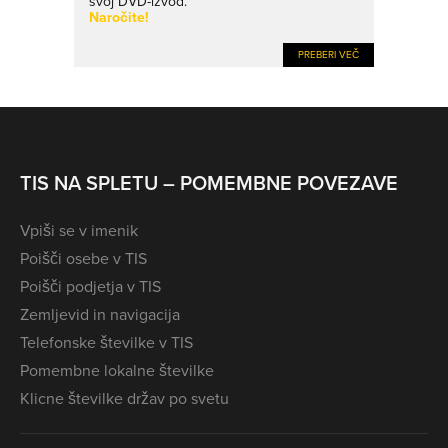
svoj DVD-izvod.
Naročite!
PREBERI VEČ
TIS NA SPLETU – POMEMBNE POVEZAVE
Vpiši se v imenik
Poišči osebe v TIS
Poišči podjetja v TIS
Zemljevid in navigacija
Telefonske številke v TIS
Pomembne lokalne številke
Klicne številke držav po svetu