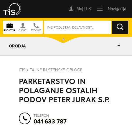
ISKANJE
ORODJA
PRIKAŽI ZEMLJEVID
ITIS
»
TALNE IN STENSKE OBLOGE
PARKETARSTVO IN
IZRIŠI POT
POLAGANJE OSTALIH
PODOV PETER JURAK S.P.
POŠLJI SMS
TELEFON
ORODJA
041 633 787