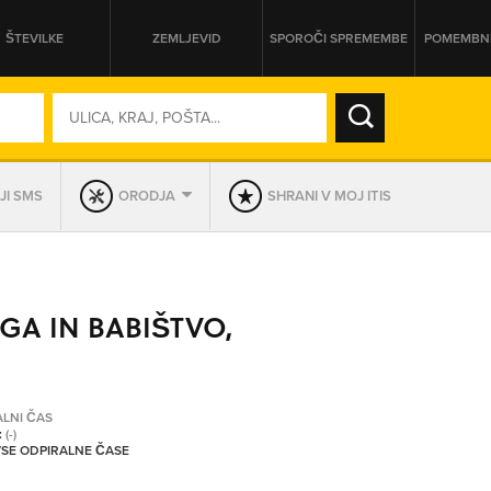
ŠTEVILKE
ZEMLJEVID
SPOROČI SPREMEMBE
POMEMBNE
SO ODPRTA V
JI SMS
ORODJA
SHRANI V MOJ ITIS
DAN
SO TRENUTNO ODPRTA
A IN BABIŠTVO,
PRIKAŽI PODJETJA KI IMAJO
ALNI ČAS
:
(-)
 VSE ODPIRALNE ČASE