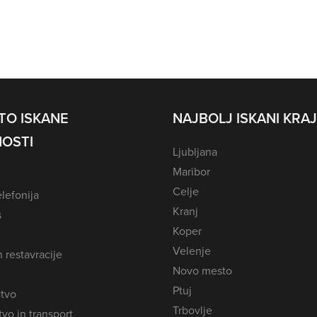
TO ISKANE
NAJBOLJ ISKANI KRAJ
OSTI
Ljubljana
Maribor
Celje
lefonija
Kranj
s
Koper
Velenje
n restavracije
Novo mesto
Ptuj
tvo
Trbovlje
vo in transport