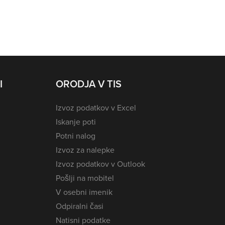
I
ORODJA V TIS
Izvoz podatkov v Excel
Iskanje poti
Potni nalog
Izvoz za nalepke
Izvoz podatkov v Outlook
Pošlji na mobitel
V osebni imenik
Odpiralni časi
Natisni podatke