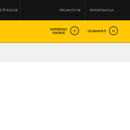
 ŠTEVILKE
PRIJAVITE SE
REGISTRACIJA
NAPREDNO
DEJAVNOSTI
ISKANJE
OD
DO
URA
URA
SO NON-STOP ODPRTA