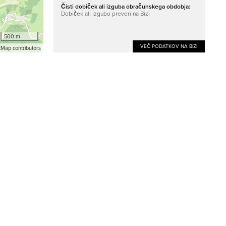
Čisti dobiček ali izguba obračunskega obdobja:
Dobiček ali izgubo preveri na Bizi
500 m
VEČ PODATKOV NA BIZI
Map contributors