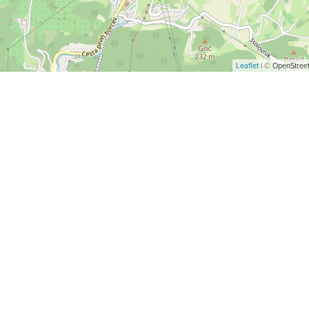
Leaflet
| © OpenStreet