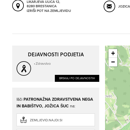
LIKARJEVA ULICA 12,
8280 BRESTANICA
JOZIC
IZRIŠI POT NA ZEMLJEVIDU
+
DEJAVNOSTI PODJETJA
−
Zdravstvo
BRSKAJ PO DEJAVNOSTIH
Išči
PATRONAŽNA ZDRAVSTVENA NEGA
IN BABIŠTVO, JOŽICA ŠUC
na:
ZEMLJEVID.NAJDI.SI