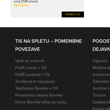
svoj DVD-izvod.
Naročite!
PREBERI VEČ
TIS NA SPLETU – POMEMBNE
POGOS
POVEZAVE
DEJAVN
Vpiši se v imenik
Trgovina
Poišči osebe v TIS
Mobilna te
Poišči podjetja v TIS
Avtoservi
Zemljevid in navigacija
Zdravstvo
Telefonske številke v TIS
Gostilne i
Pomembne lokalne številke
Turizem
Klicne številke držav po svetu
Gradbeniš
Prevozništ