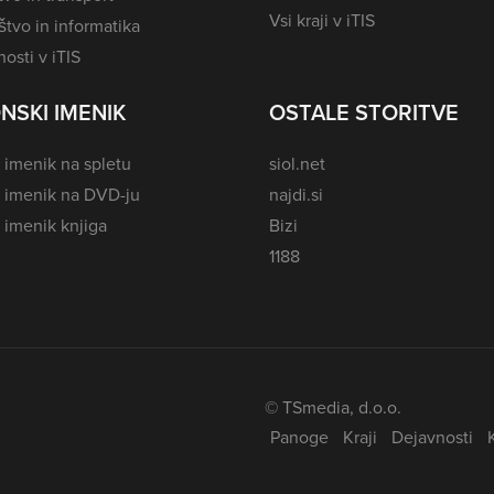
Vsi kraji v iTIS
tvo in informatika
osti v iTIS
NSKI IMENIK
OSTALE STORITVE
 imenik na spletu
siol.net
i imenik na DVD-ju
najdi.si
 imenik knjiga
Bizi
1188
© TSmedia, d.o.o.
Panoge
Kraji
Dejavnosti