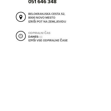
051 646 348
SHRANI V MOJ ITIS
BELOKRANJSKA CESTA 52,
8000 NOVO MESTO
IZRIŠI POT NA ZEMLJEVIDU
SO ODPRTA V
ODPIRALNI ČAS
DANES:
(-)
OD
IZPIŠI VSE ODPIRALNE ČASE
DO
SO TRENUTNO ODPRTA
SO NON-STOP ODPRTA