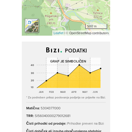
500 m
Leaflet
| © OpenStreetMap contributors
PODATKI
* Za podroben prikaz poslovanja podjetja se prijavite na Bizi.
Matična:
5304377000
TRR:
SI56040000279012681
Čisti prihodki od prodaje:
Prihodke preveri na Bizi
Čisti dobiček ali izguba obračunskega obdobja: