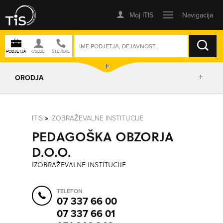
ISKANJE
ORODJA
PRIKAŽI ZEMLJEVID
ITIS
»
IZOBRAŽEVALNE INSTITUCIJE
PEDAGOŠKA OBZORJA
IZRIŠI POT
D.O.O.
IZOBRAŽEVALNE INSTITUCIJE
POŠLJI SMS
TELEFON
07 337 66 00
ORODJA
07 337 66 01