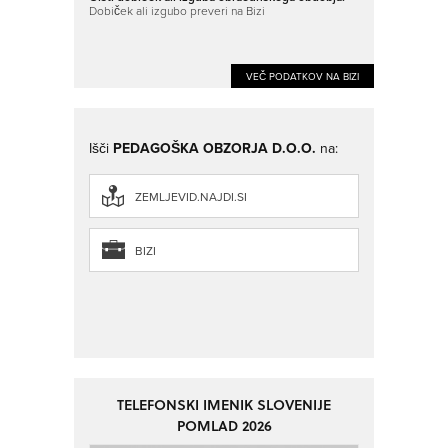
Dobiček ali izgubo preveri na Bizi
VEČ PODATKOV NA BIZI
Išči
PEDAGOŠKA OBZORJA D.O.O.
na:
ZEMLJEVID.NAJDI.SI
BIZI
TELEFONSKI IMENIK SLOVENIJE
POMLAD 2026