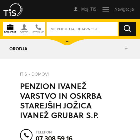
ISKANJE
ORODJA
PRIKAŽI ZEMLJEVID
ITIS
»
DOMOVI
PENZION IVANEŽ
IZRIŠI POT
VARSTVO IN OSKRBA
STAREJŠIH JOŽICA
POŠLJI SMS
IVANEŽ GRUBAR S.P.
ORODJA
TELEFON
07 308 59 16