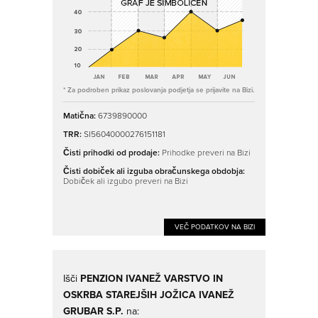
* Za podroben prikaz poslovanja podjetja se prijavite na Bizi.
Matična:
6739890000
TRR:
SI56040000276151181
Čisti prihodki od prodaje:
Prihodke preveri na Bizi
Čisti dobiček ali izguba obračunskega obdobja:
Dobiček ali izgubo preveri na Bizi
VEČ PODATKOV NA BIZI
Išči
PENZION IVANEŽ VARSTVO IN
OSKRBA STAREJŠIH JOŽICA IVANEŽ
GRUBAR S.P.
na: