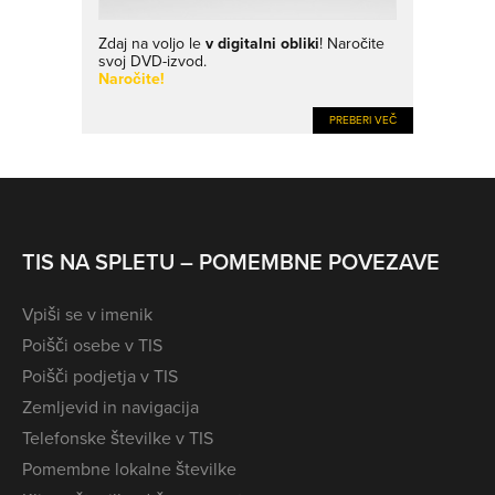
Zdaj na voljo le
v digitalni obliki
! Naročite
svoj DVD-izvod.
Naročite!
PREBERI VEČ
TIS NA SPLETU – POMEMBNE POVEZAVE
Vpiši se v imenik
Poišči osebe v TIS
Poišči podjetja v TIS
Zemljevid in navigacija
Telefonske številke v TIS
Pomembne lokalne številke