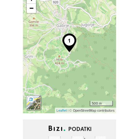
−
500 m
Leaflet
| © OpenStreetMap contributors
PODATKI