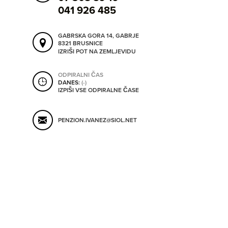
SHRANI V MOJ ITIS
041 926 485
GABRSKA GORA 14, GABRJE
8321 BRUSNICE
SO ODPRTA V
IZRIŠI POT NA ZEMLJEVIDU
ODPIRALNI ČAS
OD
DANES:
(-)
IZPIŠI VSE ODPIRALNE ČASE
DO
PENZION.IVANEZ@SIOL.NET
SO TRENUTNO ODPRTA
SO NON-STOP ODPRTA