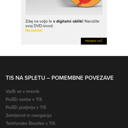
Zdaj na voljo le
v digitalni obliki
! Naročite
svoj DVD-izvod.
Naročite!
PREBERI VEČ
TIS NA SPLETU – POMEMBNE POVEZAVE
Vpiši se v imenik
Poišči osebe v TIS
Poišči podjetja v TIS
Zemljevid in navigacija
Telefonske številke v TIS