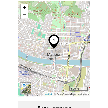
+
−
500 m
Leaflet
| © OpenStreetMap contributors