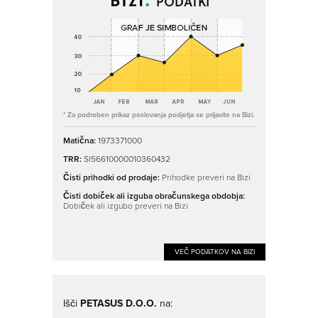
PODATKI
* Za podroben prikaz poslovanja podjetja se prijavite na Bizi.
Matična:
1973371000
TRR:
SI56610000010360432
Čisti prihodki od prodaje:
Prihodke preveri na Bizi
Čisti dobiček ali izguba obračunskega obdobja:
Dobiček ali izgubo preveri na Bizi
VEČ PODATKOV NA BIZI
Išči
PETASUS D.O.O.
na: