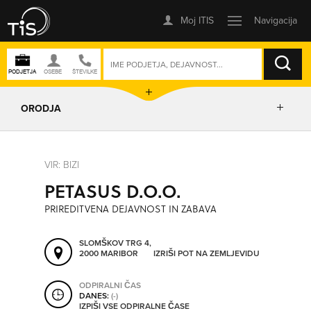
ISKANJE
ORODJA
PRIKAŽI ZEMLJEVID
VIR: BIZI
PETASUS D.O.O.
IZRIŠI POT
PRIREDITVENA DEJAVNOST IN ZABAVA
POŠLJI SMS
SLOMŠKOV TRG 4,
2000 MARIBOR
IZRIŠI POT NA ZEMLJEVIDU
ORODJA
ODPIRALNI ČAS
DANES:
(-)
IZPIŠI VSE ODPIRALNE ČASE