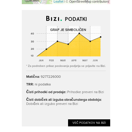
Leaflet
| © OpenStreetMap contributors
PODATKI
* Za podroben prikaz poslovanja podjetja se prijavite na Bizi.
Matična:
9277226000
TRR:
ni podatka
Čisti prihodki od prodaje:
Prihodke preveri na Bizi
Čisti dobiček ali izguba obračunskega obdobja:
Dobiček ali izgubo preveri na Bizi
VEČ PODATKOV NA BIZI