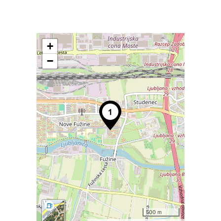
+
−
500 m