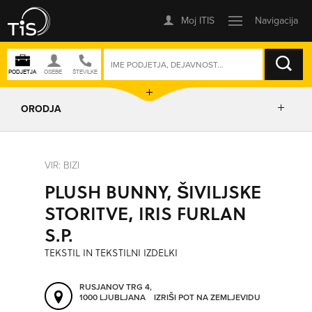
ISKANJE
ORODJA
PRIKAŽI ZEMLJEVID
VIR: BIZI
PLUSH BUNNY, ŠIVILJSKE
IZRIŠI POT
STORITVE, IRIS FURLAN
S.P.
POŠLJI SMS
TEKSTIL IN TEKSTILNI IZDELKI
ORODJA
RUSJANOV TRG 4,
1000 LJUBLJANA
IZRIŠI POT NA ZEMLJEVIDU