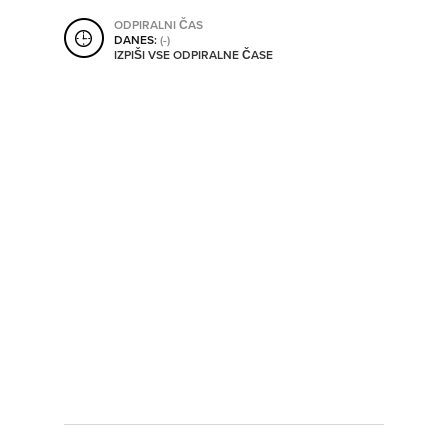
SHRANI V MOJ ITIS
ODPIRALNI ČAS
DANES:
(-)
IZPIŠI VSE ODPIRALNE ČASE
SO ODPRTA V
OD
DO
SO TRENUTNO ODPRTA
SO NON-STOP ODPRTA