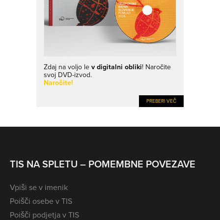
Zdaj na voljo le
v digitalni obliki
! Naročite
svoj DVD-izvod.
Naročite!
PREBERI VEČ
TIS NA SPLETU – POMEMBNE POVEZAVE
Vpiši se v imenik
Poišči osebe v TIS
Poišči podjetja v TIS