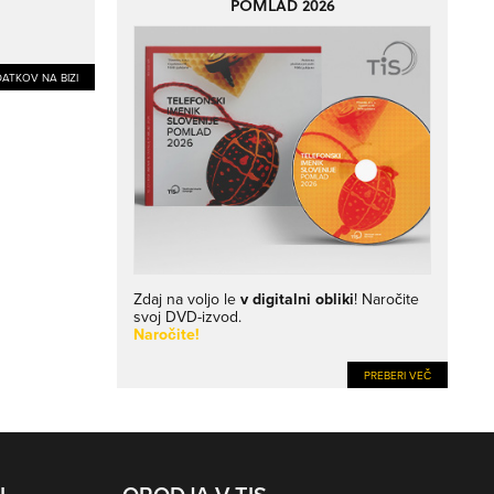
POMLAD 2026
ATKOV NA BIZI
Zdaj na voljo le
v digitalni obliki
! Naročite
svoj DVD-izvod.
Naročite!
PREBERI VEČ