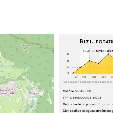
PODATK
* Za podroben prikaz poslovanja podjetja se p
Matična:
5664560003
TRR:
SI56610000025186203
Čisti prihodki od prodaje:
Prihodke pr
Čisti dobiček ali izguba obračunske