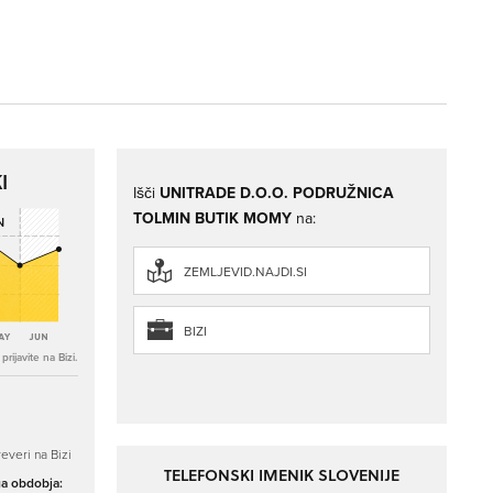
I
Išči
UNITRADE D.O.O. PODRUŽNICA
TOLMIN BUTIK MOMY
na:
ZEMLJEVID.NAJDI.SI
BIZI
rijavite na Bizi.
everi na Bizi
TELEFONSKI IMENIK SLOVENIJE
ga obdobja: