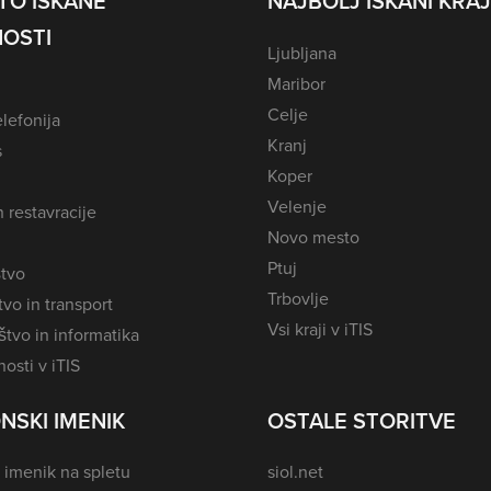
TO ISKANE
NAJBOLJ ISKANI KRAJ
OSTI
Ljubljana
Maribor
Celje
lefonija
Kranj
s
Koper
Velenje
n restavracije
Novo mesto
Ptuj
tvo
Trbovlje
vo in transport
Vsi kraji v iTIS
tvo in informatika
osti v iTIS
NSKI IMENIK
OSTALE STORITVE
 imenik na spletu
siol.net