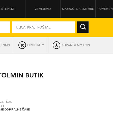
ŠTEVILKE
ZEMLJEVID
SPOROČI SPREMEMBE
POMEMBNE
SO ODPRTA V
ORODJA
JI SMS
SHRANI V MOJ ITIS
DAN
SO TRENUTNO ODPRTA
TOLMIN BUTIK
PRIKAŽI PODJETJA KI IMAJO
ALNI ČAS
:
(-)
 VSE ODPIRALNE ČASE