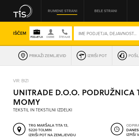
RUMENE STRANI
BELE STRANI
IŠČEM
PRIKAŽI ZEMLJEVID
IZRIŠI POT
POŠL
REGIJA
VIR: BIZI
UNITRADE D.O.O. PODRUŽNICA 
OMREŽNA ŠT.
MOMY
TEKSTIL IN TEKSTILNI IZDELKI
TRG MARŠALA TITA 13,
ODPIR
5220 TOLMIN
DANES
IZPIŠI
IZRIŠI POT NA ZEMLJEVIDU