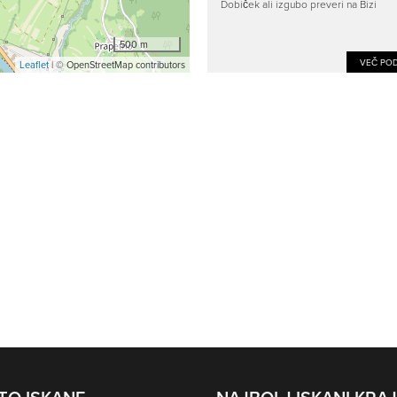
Dobiček ali izgubo preveri na Bizi
500 m
VEČ POD
Leaflet
| © OpenStreetMap contributors