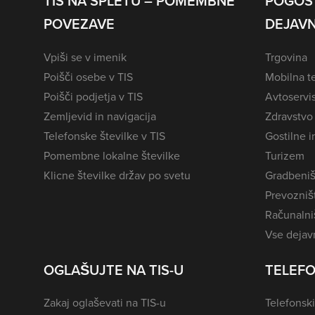
TIS NA SPLETU – POMEMBNE
POGOS
POVEZAVE
DEJAVN
Vpiši se v imenik
Trgovina
Poišči osebe v TIS
Mobilna te
Poišči podjetja v TIS
Avtoservi
Zemljevid in navigacija
Zdravstvo
Telefonske številke v TIS
Gostilne i
Pomembne lokalne številke
Turizem
Klicne številke držav po svetu
Gradbeniš
Prevozništ
Računalniš
Vse dejavn
OGLAŠUJTE NA TIS-U
TELEFO
Zakaj oglaševati na TIS-u
Telefonski