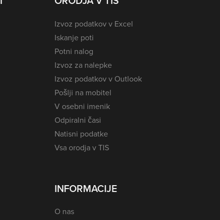
I
ORODJA V TIS
Izvoz podatkov v Excel
Iskanje poti
Potni nalog
Izvoz za nalepke
Izvoz podatkov v Outlook
Pošlji na mobitel
V osebni imenik
Odpiralni časi
Natisni podatke
Vsa orodja v TIS
INFORMACIJE
O nas