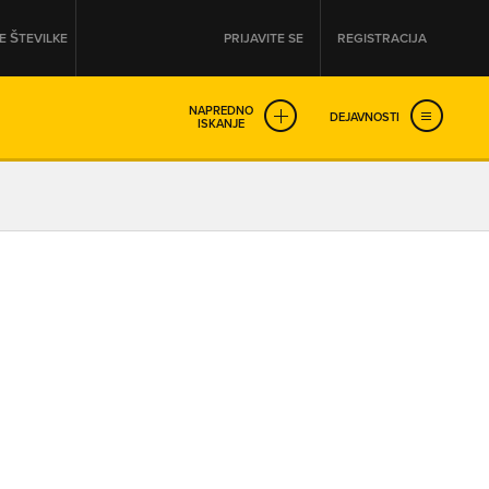
 ŠTEVILKE
PRIJAVITE SE
REGISTRACIJA
NAPREDNO
DEJAVNOSTI
ISKANJE
OD
DO
URA
URA
SO NON-STOP ODPRTA