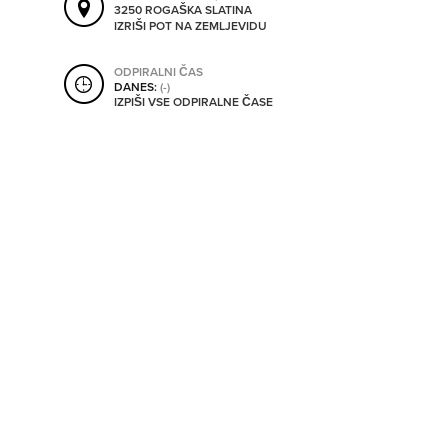
3250 ROGAŠKA SLATINA
SHRANI V MOJ ITIS
IZRIŠI POT NA ZEMLJEVIDU
ODPIRALNI ČAS
DANES:
(-)
SO ODPRTA V
IZPIŠI VSE ODPIRALNE ČASE
OD
DO
SO TRENUTNO ODPRTA
SO NON-STOP ODPRTA