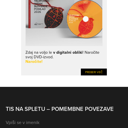
Zdaj na voljo le
v digitalni obliki
! Naročite
svoj DVD-izvod.
Naročite!
PREBERI VEČ
TIS NA SPLETU – POMEMBNE POVEZAVE
Vpiši se v imenik