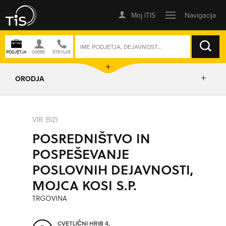
ISKANJE
ORODJA
PRIKAŽI ZEMLJEVID
VIR: BIZI
POSREDNIŠTVO IN
IZRIŠI POT
POSPEŠEVANJE
POSLOVNIH DEJAVNOSTI,
POŠLJI SMS
MOJCA KOSI S.P.
TRGOVINA
ORODJA
CVETLIČNI HRIB 4,