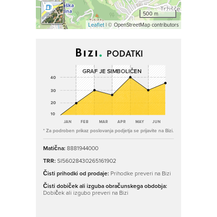
500 m
Leaflet
| © OpenStreetMap contributors
PODATKI
* Za podroben prikaz poslovanja podjetja se prijavite na Bizi.
Matična:
8881944000
TRR:
SI56028430265161902
Čisti prihodki od prodaje:
Prihodke preveri na Bizi
Čisti dobiček ali izguba obračunskega obdobja:
Dobiček ali izgubo preveri na Bizi