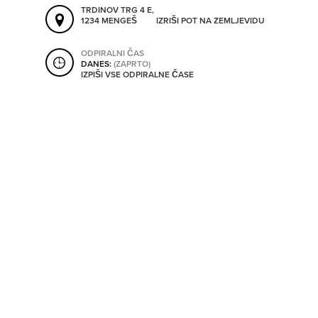
SHRANI V MOJ ITIS
TRDINOV TRG 4 E,
1234 MENGEŠ
IZRIŠI POT NA ZEMLJEVIDU
ODPIRALNI ČAS
DANES:
(ZAPRTO)
SO ODPRTA V
IZPIŠI VSE ODPIRALNE ČASE
OD
DO
SO TRENUTNO ODPRTA
SO NON-STOP ODPRTA