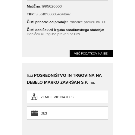
Matična:
1995626000
TRR:
SI56101000054641647
Čisti prihodki od prodaje:
Prihodke preveri na Bizi
Čisti dobiček ali izguba obračunskega obdobja:
Dobiček ali izgubo preveri na Bizi
VEČ PODATKOV NA BIZI
Išči
POSREDNIŠTVO IN TRGOVINA NA
DEBELO MARKO ZAVRŠAN S.P.
na:
ZEMLJEVID.NAJDI.SI
BIZI