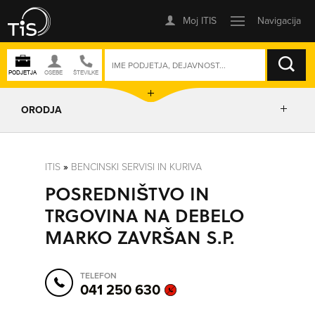
ISKANJE
ORODJA
PRIKAŽI ZEMLJEVID
ITIS
»
BENCINSKI SERVISI IN KURIVA
POSREDNIŠTVO IN
IZRIŠI POT
TRGOVINA NA DEBELO
MARKO ZAVRŠAN S.P.
POŠLJI SMS
TELEFON
ORODJA
041 250 630