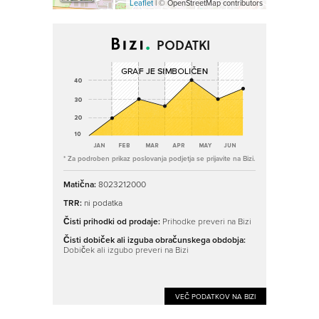
Leaflet
| © OpenStreetMap contributors
PODATKI
* Za podroben prikaz poslovanja podjetja se prijavite na Bizi.
Matična:
8023212000
TRR:
ni podatka
Čisti prihodki od prodaje:
Prihodke preveri na Bizi
Čisti dobiček ali izguba obračunskega obdobja:
Dobiček ali izgubo preveri na Bizi
VEČ PODATKOV NA BIZI