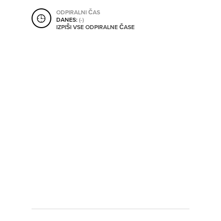
SHRANI V MOJ ITIS
ODPIRALNI ČAS
DANES:
(-)
IZPIŠI VSE ODPIRALNE ČASE
SO ODPRTA V
OD
DO
SO TRENUTNO ODPRTA
SO NON-STOP ODPRTA