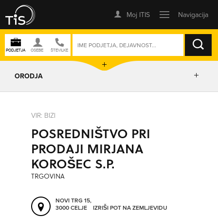
ISKANJE
ORODJA
PRIKAŽI ZEMLJEVID
VIR: BIZI
POSREDNIŠTVO PRI
IZRIŠI POT
PRODAJI MIRJANA
KOROŠEC S.P.
POŠLJI SMS
TRGOVINA
ORODJA
NOVI TRG 15,
3000 CELJE
IZRIŠI POT NA ZEMLJEVIDU