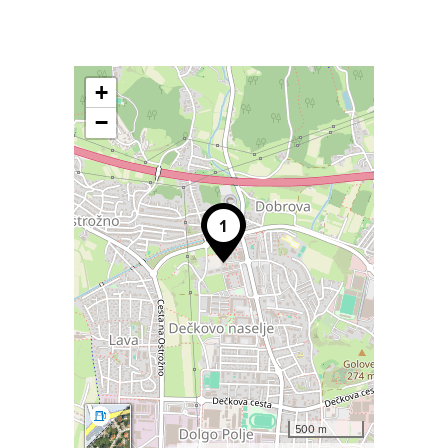
+
−
500 m