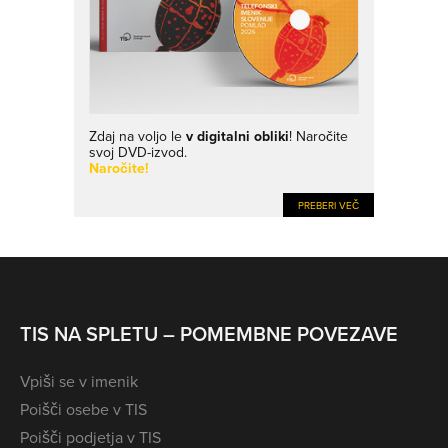
Zdaj na voljo le
v digitalni obliki
! Naročite
svoj DVD-izvod.
Naročite!
PREBERI VEČ
TIS NA SPLETU – POMEMBNE POVEZAVE
Vpiši se v imenik
Poišči osebe v TIS
Poišči podjetja v TIS