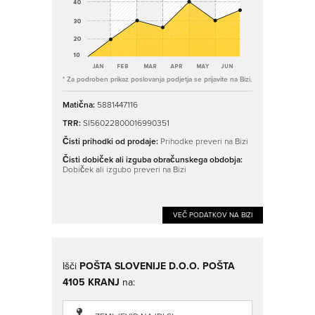
* Za podroben prikaz poslovanja podjetja se prijavite na Bizi.
Matična:
5881447116
TRR:
SI56022800016990351
Čisti prihodki od prodaje:
Prihodke preveri na Bizi
Čisti dobiček ali izguba obračunskega obdobja:
Dobiček ali izgubo preveri na Bizi
VEČ PODATKOV NA BIZI
Išči
POŠTA SLOVENIJE D.O.O. POŠTA
4105 KRANJ
na: