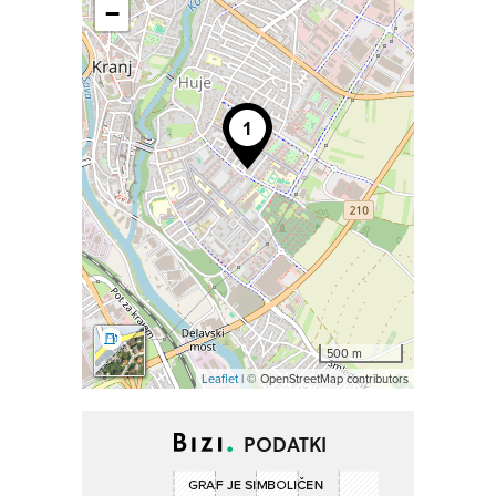
−
500 m
Leaflet
| © OpenStreetMap contributors
PODATKI