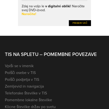
Zdaj na voljo le
v digitalni obliki
! Naročite
svoj DVD-izvod.
Naročite!
PREBERI VEČ
TIS NA SPLETU – POMEMBNE POVEZAVE
Vpiši se v imenik
Poišči osebe v TIS
Poišči podjetja v TIS
Zemljevid in navigacija
Telefonske številke v TIS
Pomembne lokalne številke
Klicne številke držav po svetu