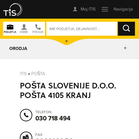
ISKANJE
ORODJA
PRIKAŽI ZEMLJEVID
ITIS
»
POŠTA
POŠTA SLOVENIJE D.O.O.
POSLOVNE ENOTE
POŠTA 4105 KRANJ
IZRIŠI POT
TELEFON
030 718 494
POŠLJI SMS
FAX