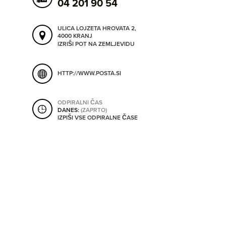
04 201 90 54
ORODJA
ULICA LOJZETA HROVATA 2,
4000 KRANJ
SHRANI V MOJ ITIS
IZRIŠI POT NA ZEMLJEVIDU
SO ODPRTA V
HTTP://WWW.POSTA.SI
OD
ODPIRALNI ČAS
DO
DANES:
(ZAPRTO)
IZPIŠI VSE ODPIRALNE ČASE
SO TRENUTNO ODPRTA
SO NON-STOP ODPRTA