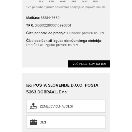
* Za podroben prikaz poslovanja podjetja se prijavite na Bizi.
Matična:
5881447659
TRR:
SI56022800016990351
Čisti prihodki od prodaje:
Prihodke preveri na Bizi
Čisti dobiček ali izguba obračunskega obdobja:
Dobiček ali izgubo preveri na Bizi
VEČ PODATKOV NA BIZI
Išči
POŠTA SLOVENIJE D.O.O. POŠTA
5263 DOBRAVLJE
na:
ZEMLJEVID.NAJDI.SI
BIZI