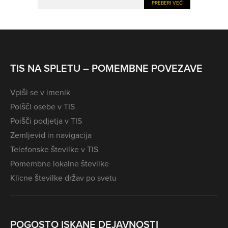
PREBERI VEČ
TIS NA SPLETU – POMEMBNE POVEZAVE
Vpiši se v imenik
Poišči osebe v TIS
Poišči podjetja v TIS
Zemljevid in navigacija
Telefonske številke v TIS
Pomembne lokalne številke
Klicne številke držav po svetu
POGOSTO ISKANE DEJAVNOSTI