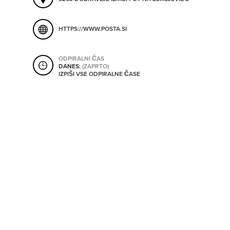
ORODJA
HTTPS://WWW.POSTA.SI
SHRANI V MOJ ITIS
SO ODPRTA V
ODPIRALNI ČAS
DANES:
(ZAPRTO)
IZPIŠI VSE ODPIRALNE ČASE
OD
DO
SO TRENUTNO ODPRTA
SO NON-STOP ODPRTA