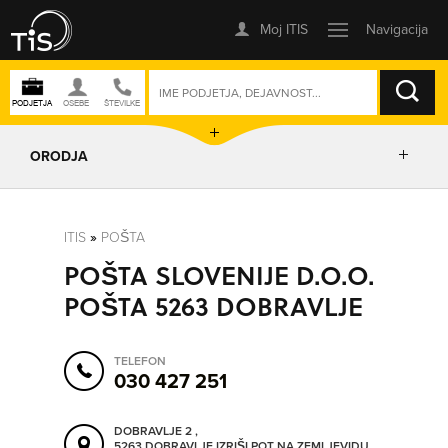
ISKANJE
ORODJA
PRIKAŽI ZEMLJEVID
ITIS
»
POŠTA
POŠTA SLOVENIJE D.O.O.
POSLOVNE ENOTE
POŠTA 5263 DOBRAVLJE
IZRIŠI POT
TELEFON
030 427 251
POŠLJI SMS
DOBRAVLJE 2 ,
5263 DOBRAVLJE
IZRIŠI POT NA ZEMLJEVIDU