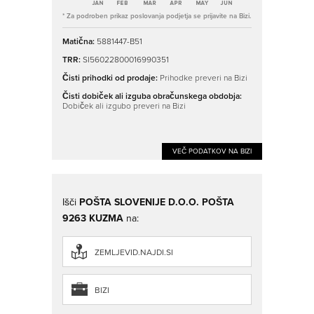
* Za podroben prikaz poslovanja podjetja se prijavite na Bizi.
Matična:
5881447-B51
TRR:
SI56022800016990351
Čisti prihodki od prodaje:
Prihodke preveri na Bizi
Čisti dobiček ali izguba obračunskega obdobja:
Dobiček ali izgubo preveri na Bizi
VEČ PODATKOV NA BIZI
Išči
POŠTA SLOVENIJE D.O.O. POŠTA
9263 KUZMA
na:
ZEMLJEVID.NAJDI.SI
BIZI