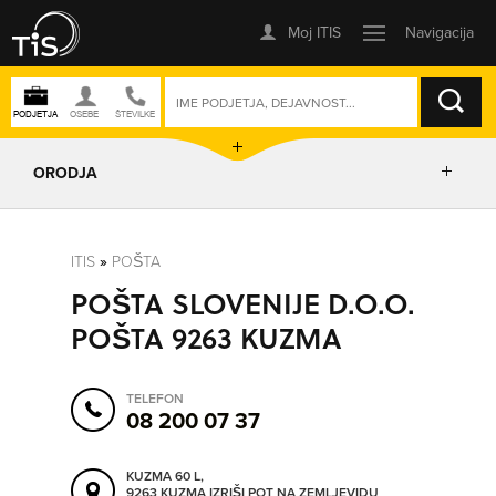
ISKANJE
ORODJA
PRIKAŽI ZEMLJEVID
ITIS
»
POŠTA
POŠTA SLOVENIJE D.O.O.
POSLOVNE ENOTE
POŠTA 9263 KUZMA
IZRIŠI POT
TELEFON
08 200 07 37
POŠLJI SMS
KUZMA 60 L,
9263 KUZMA
IZRIŠI POT NA ZEMLJEVIDU