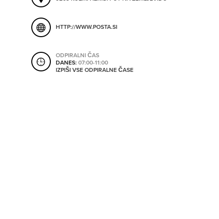
ORODJA
HTTP://WWW.POSTA.SI
SHRANI V MOJ ITIS
SO ODPRTA V
ODPIRALNI ČAS
DANES:
07:00-11:00
IZPIŠI VSE ODPIRALNE ČASE
OD
DO
SO TRENUTNO ODPRTA
SO NON-STOP ODPRTA