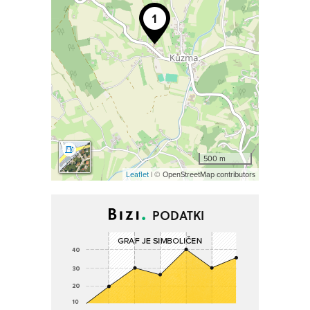
500 m
Leaflet
| © OpenStreetMap contributors
PODATKI