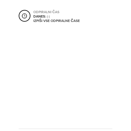
SHRANI V MOJ ITIS
ODPIRALNI ČAS
DANES:
(-)
IZPIŠI VSE ODPIRALNE ČASE
SO ODPRTA V
OD
DO
SO TRENUTNO ODPRTA
SO NON-STOP ODPRTA