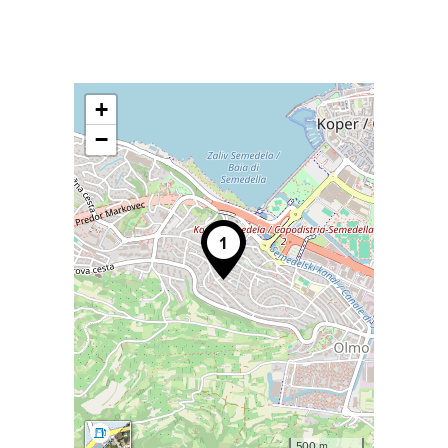
+
−
500 m