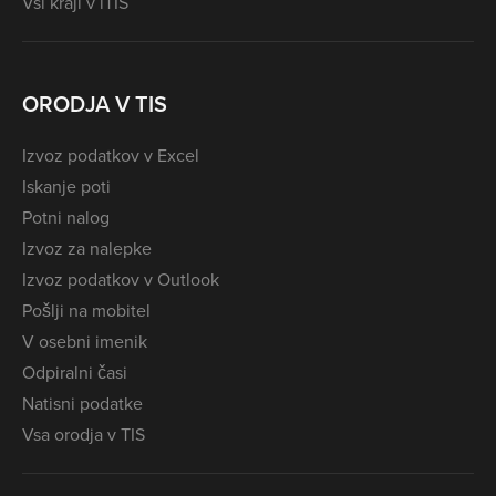
Vsi kraji v iTIS
ORODJA V TIS
Izvoz podatkov v Excel
Iskanje poti
Potni nalog
Izvoz za nalepke
Izvoz podatkov v Outlook
Pošlji na mobitel
V osebni imenik
Odpiralni časi
Natisni podatke
Vsa orodja v TIS