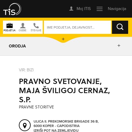
ISKANJE
ORODJA
PRIKAŽI ZEMLJEVID
VIR: BIZI
PRAVNO SVETOVANJE,
IZRIŠI POT
MAJA ŠVILIGOJ CERNAZ,
S.P.
POŠLJI SMS
PRAVNE STORITVE
ORODJA
ULICA II. PREKOMORSKE BRIGADE 36 B,
6000 KOPER - CAPODISTRIA
IZRIŠI POT NA ZEMLJEVIDU