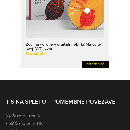
Zdaj na voljo le
v digitalni obliki
! Naročite
svoj DVD-izvod.
Naročite!
PREBERI VEČ
TIS NA SPLETU – POMEMBNE POVEZAVE
Vpiši se v imenik
Poišči osebe v TIS