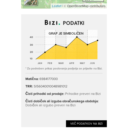
Leaflet
| © OpenStreetMap contributors
PODATKI
* Za podroben prikaz poslovanja podjetja se prijavite na Bizi.
Matična:
6984177000
TRR:
SI56040010048981012
Čisti prihodki od prodaje:
Prihodke preveri na Bizi
Čisti dobiček ali izguba obračunskega obdobja:
Dobiček ali izgubo preveri na Bizi
VEČ PODATKOV NA BIZI