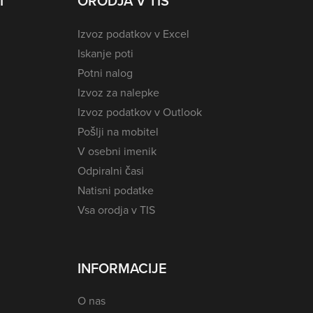
I
ORODJA V TIS
Izvoz podatkov v Excel
Iskanje poti
Potni nalog
Izvoz za nalepke
Izvoz podatkov v Outlook
Pošlji na mobitel
V osebni imenik
Odpiralni časi
Natisni podatke
Vsa orodja v TIS
INFORMACIJE
O nas