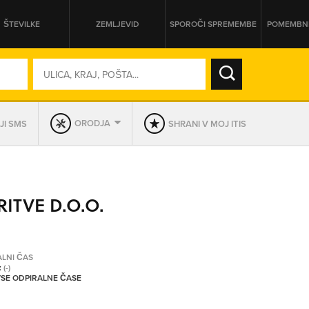
ŠTEVILKE
ZEMLJEVID
SPOROČI SPREMEMBE
POMEMBNE
SO ODPRTA V
ORODJA
JI SMS
SHRANI V MOJ ITIS
DAN
SO TRENUTNO ODPRTA
ITVE D.O.O.
PRIKAŽI PODJETJA KI IMAJO
ALNI ČAS
:
(-)
 VSE ODPIRALNE ČASE