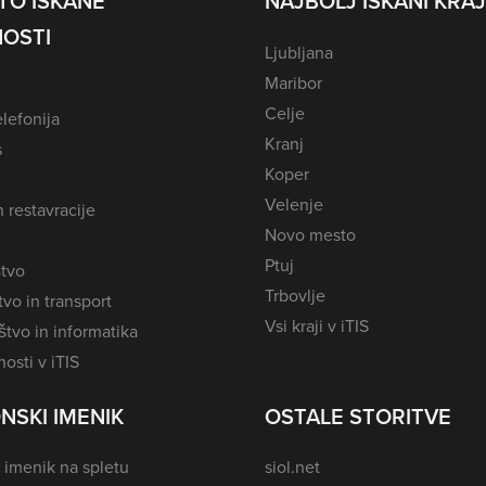
TO ISKANE
NAJBOLJ ISKANI KRAJ
OSTI
Ljubljana
Maribor
Celje
lefonija
Kranj
s
Koper
Velenje
n restavracije
Novo mesto
Ptuj
tvo
Trbovlje
vo in transport
Vsi kraji v iTIS
tvo in informatika
osti v iTIS
NSKI IMENIK
OSTALE STORITVE
 imenik na spletu
siol.net