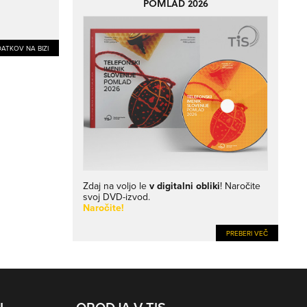
POMLAD 2026
ATKOV NA BIZI
Zdaj na voljo le
v digitalni obliki
! Naročite
svoj DVD-izvod.
Naročite!
PREBERI VEČ