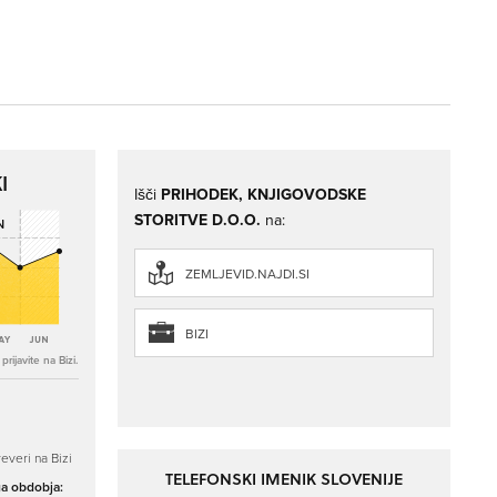
I
Išči
PRIHODEK, KNJIGOVODSKE
STORITVE D.O.O.
na:
ZEMLJEVID.NAJDI.SI
BIZI
rijavite na Bizi.
everi na Bizi
TELEFONSKI IMENIK SLOVENIJE
ga obdobja: