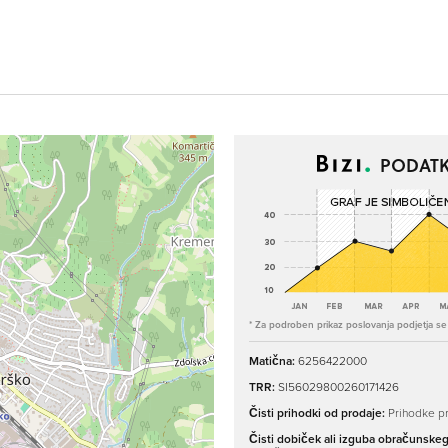
PODATK
* Za podroben prikaz poslovanja podjetja se p
Matična:
6256422000
TRR:
SI56029800260171426
Čisti prihodki od prodaje:
Prihodke pr
Čisti dobiček ali izguba obračunske