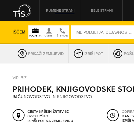
RUMENE STRANI
BELE STRANI
IŠČEM
PRIKAŽI ZEMLJEVID
IZRIŠI POT
POŠL
REGIJA
VIR: BIZI
PRIHODEK, KNJIGOVODSKE STOR
OMREŽNA ŠT.
RAČUNOVODSTVO IN KNJIGOVODSTVO
CESTA KRŠKIH ŽRTEV 67,
ODPIR
8270 KRŠKO
DANES
IZPIŠI
IZRIŠI POT NA ZEMLJEVIDU