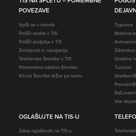
TIS NA SPLETU – POMEMBNE
POGOS
POVEZAVE
DEJAVN
Vpiši se v imenik
Trgovina
Poišči osebe v TIS
Mobilna te
Poišči podjetja v TIS
Avtoservi
Zemljevid in navigacija
Zdravstvo
Telefonske številke v TIS
Gostilne i
Pomembne lokalne številke
Turizem
Klicne številke držav po svetu
Gradbeniš
Prevozništ
Računalniš
Vse dejavn
OGLAŠUJTE NA TIS-U
TELEFO
Zakaj oglaševati na TIS-u
Telefonski