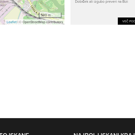
Dobiček ali izgubo preveri na Bizi
500 m
VEČ POD
Leaflet
| © OpenStreetMap contributors