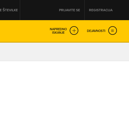
 ŠTEVILKE
PRIJAVITE SE
REGISTRACIJA
NAPREDNO
DEJAVNOSTI
ISKANJE
OD
DO
URA
URA
SO NON-STOP ODPRTA