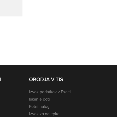
I
ORODJA V TIS
Izvoz podatkov v Excel
Iskanje poti
Potni nalog
Izvoz za nalepke