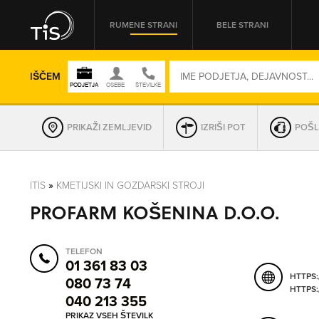
RUMENE STRANI
BELE STRANI
IŠČEM
PRIKAŽI ZEMLJEVID
IZRIŠI POT
POŠL
REGIJA
ITIS
»
KMETIJSKI IN GOZDARSKI STROJI
PROFARM KOŠENINA D.O.O.
OMREŽNA ŠT.
TELEFON
01 361 83 03
HTTPS
080 73 74
HTTPS
040 213 355
PRIKAZ VSEH ŠTEVILK