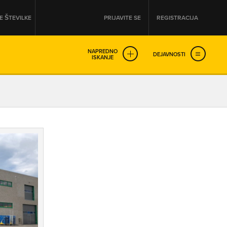
 ŠTEVILKE
PRIJAVITE SE
REGISTRACIJA
NAPREDNO
DEJAVNOSTI
ISKANJE
OD
DO
URA
URA
SO NON-STOP ODPRTA