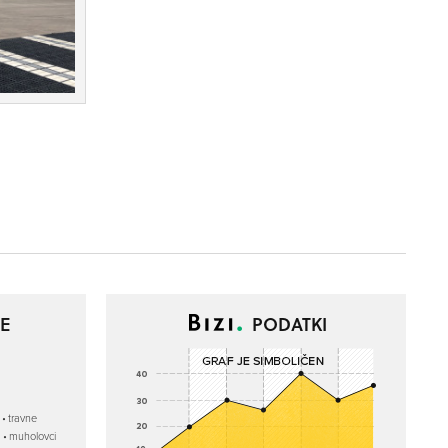
E
PODATKI
travne
muholovci