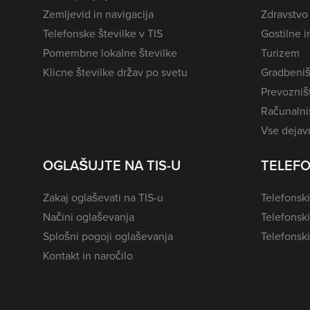
Zemljevid in navigacija
Zdravstvo
Telefonske številke v TIS
Gostilne i
Pomembne lokalne številke
Turizem
Klicne številke držav po svetu
Gradbeniš
Prevozništ
Računalniš
Vse dejavn
OGLAŠUJTE NA TIS-U
TELEFO
Zakaj oglaševati na TIS-u
Telefonski
Načini oglaševanja
Telefonsk
Splošni pogoji oglaševanja
Telefonski
Kontakt in naročilo