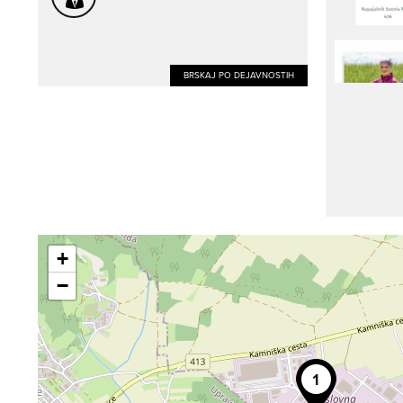
BRSKAJ PO DEJAVNOSTIH
+
−