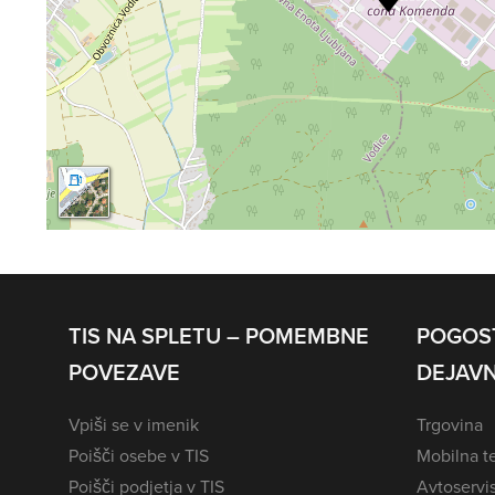
TIS NA SPLETU – POMEMBNE
POGOS
POVEZAVE
DEJAVN
Vpiši se v imenik
Trgovina
Poišči osebe v TIS
Mobilna te
Poišči podjetja v TIS
Avtoservi