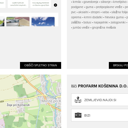
krmila
govedoreja
siliranje
kmetijstvo
podgane
guma
protipoplavne vreče
pr
pvc
aksialni
stropni
vaba
silažna folija
oprema
krmni dodatki
hlevska guma
p
zaščita
bolusi
napajalniki
zalogovniki
jumbo vreče
gnojnična mešala
OBIŠČI SPLETNO STRAN
BRSKAJ P
Išči
PROFARM KOŠENINA D.O.
ZEMLJEVID.NAJDI.SI
BIZI