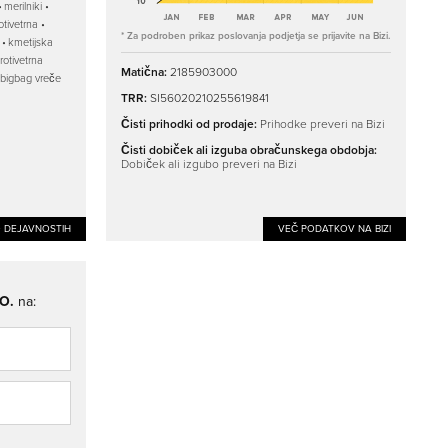
merilniki
otivetrna
* Za podroben prikaz poslovanja podjetja se prijavite na Bizi.
kmetijska
rotivetrna
Matična:
2185903000
bigbag vreče
TRR:
SI56020210255619841
Čisti prihodki od prodaje:
Prihodke preveri na Bizi
Čisti dobiček ali izguba obračunskega obdobja:
Dobiček ali izgubo preveri na Bizi
O DEJAVNOSTIH
VEČ PODATKOV NA BIZI
O.
na: