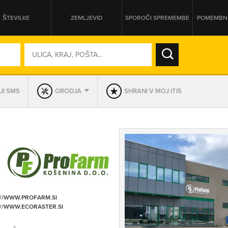
ŠTEVILKE
ZEMLJEVID
SPOROČI SPREMEMBE
POMEMBNE
SO ODPRTA V
JI SMS
ORODJA
SHRANI V MOJ ITIS
DAN
SO TRENUTNO ODPRTA
PRIKAŽI PODJETJA KI IMAJO
://WWW.PROFARM.SI
://WWW.ECORASTER.SI