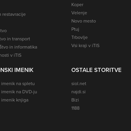
Koper
Velenje
n restavracije
Novo mesto
Ptuj
tvo
Trbovlje
vo in transport
Vsi kraji v iTIS
tvo in informatika
osti v iTIS
NSKI IMENIK
OSTALE STORITVE
 imenik na spletu
siol.net
i imenik na DVD-ju
najdi.si
 imenik knjiga
Bizi
1188