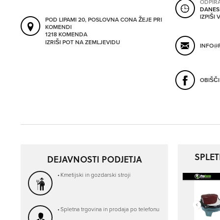
ODPIR
DANES
IZPIŠI
POD LIPAMI 20, POSLOVNA CONA ŽEJE PRI
KOMENDI
1218 KOMENDA
IZRIŠI POT NA ZEMLJEVIDU
INFO@
OBIŠČ
SPLE
DEJAVNOSTI PODJETJA
Kmetijski in gozdarski stroji
Spletna trgovina in prodaja po telefonu