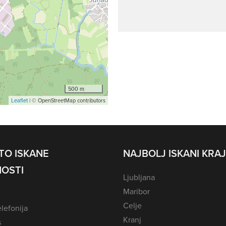
500 m
Leaflet
| © OpenStreetMap contributors
TO ISKANE
NAJBOLJ ISKANI KRAJ
OSTI
Ljubljana
Maribor
Celje
lefonija
Kranj
s