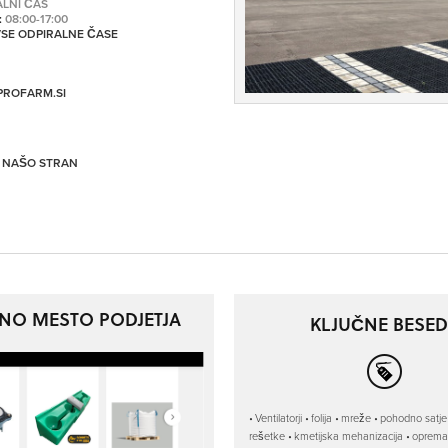
ALNI ČAS
:
08:00-17:00
 VSE ODPIRALNE ČASE
PROFARM.SI
I NAŠO STRAN
TNO MESTO PODJETJA
KLJUČNE BESED
Ventilatorji
folija
mreže
pohodno satje
rešetke
kmetijska mehanizacija
oprema