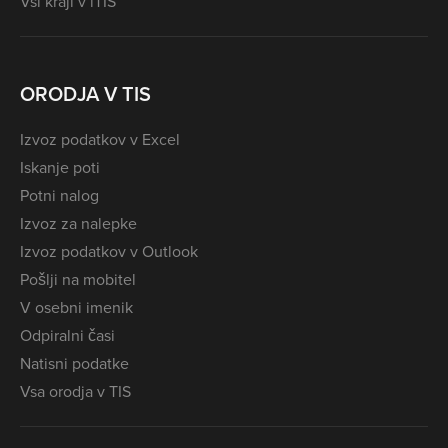
Vsi kraji v iTIS
ORODJA V TIS
Izvoz podatkov v Excel
Iskanje poti
Potni nalog
Izvoz za nalepke
Izvoz podatkov v Outlook
Pošlji na mobitel
V osebni imenik
Odpiralni časi
Natisni podatke
Vsa orodja v TIS