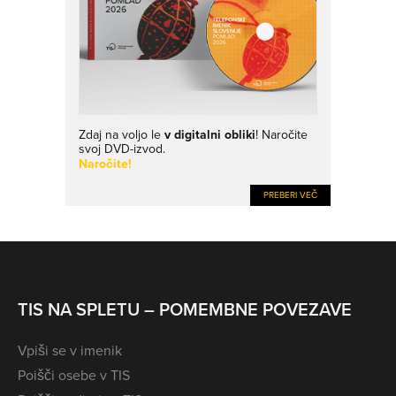
Zdaj na voljo le
v digitalni obliki
! Naročite
svoj DVD-izvod.
Naročite!
PREBERI VEČ
TIS NA SPLETU – POMEMBNE POVEZAVE
Vpiši se v imenik
Poišči osebe v TIS