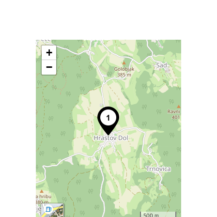
+
−
500 m