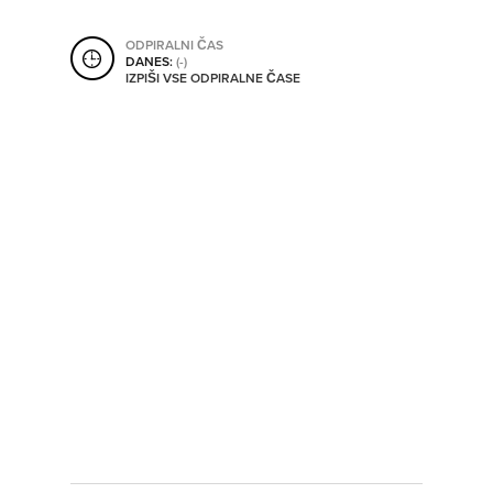
SHRANI V MOJ ITIS
ODPIRALNI ČAS
DANES:
(-)
IZPIŠI VSE ODPIRALNE ČASE
SO ODPRTA V
OD
DO
SO TRENUTNO ODPRTA
SO NON-STOP ODPRTA