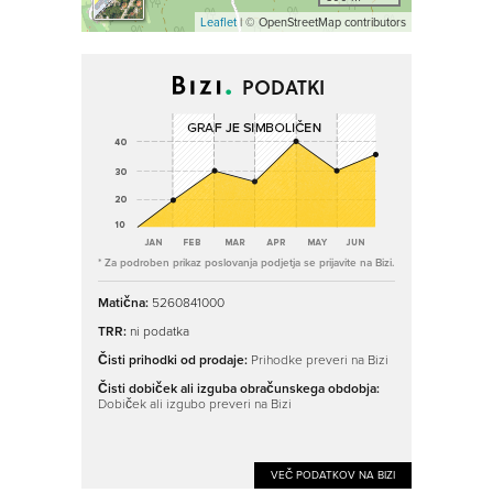
Leaflet
| © OpenStreetMap contributors
PODATKI
* Za podroben prikaz poslovanja podjetja se prijavite na Bizi.
Matična:
5260841000
TRR:
ni podatka
Čisti prihodki od prodaje:
Prihodke preveri na Bizi
Čisti dobiček ali izguba obračunskega obdobja:
Dobiček ali izgubo preveri na Bizi
VEČ PODATKOV NA BIZI