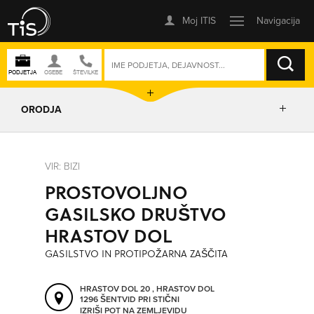
ISKANJE
ORODJA
PRIKAŽI ZEMLJEVID
VIR: BIZI
PROSTOVOLJNO
IZRIŠI POT
GASILSKO DRUŠTVO
HRASTOV DOL
POŠLJI SMS
GASILSTVO IN PROTIPOŽARNA ZAŠČITA
ORODJA
HRASTOV DOL 20 , HRASTOV DOL
1296 ŠENTVID PRI STIČNI
IZRIŠI POT NA ZEMLJEVIDU