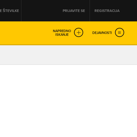
 ŠTEVILKE
PRIJAVITE SE
REGISTRACIJA
NAPREDNO
DEJAVNOSTI
ISKANJE
OD
DO
URA
URA
SO NON-STOP ODPRTA