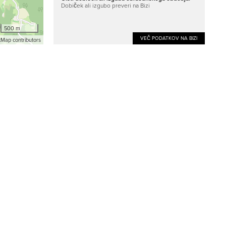
Dobiček ali izgubo preveri na Bizi
500 m
VEČ PODATKOV NA BIZI
Map contributors