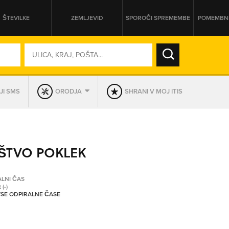
ŠTEVILKE
ZEMLJEVID
SPOROČI SPREMEMBE
POMEMBNE
SO ODPRTA V
JI SMS
ORODJA
SHRANI V MOJ ITIS
DAN
SO TRENUTNO ODPRTA
ŠTVO POKLEK
PRIKAŽI PODJETJA KI IMAJO
ALNI ČAS
:
(-)
 VSE ODPIRALNE ČASE