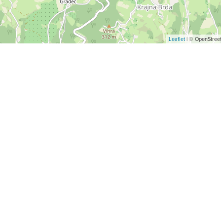
Leaflet
| © OpenStreet