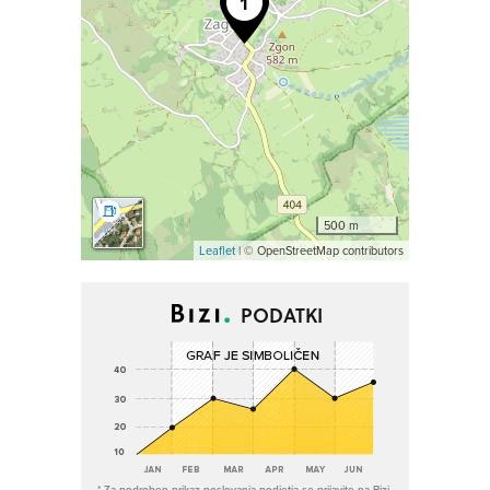
500 m
Leaflet
| © OpenStreetMap contributors
PODATKI
* Za podroben prikaz poslovanja podjetja se prijavite na Bizi.