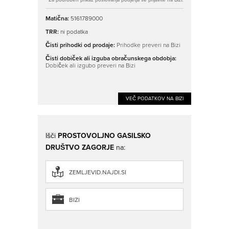
Matična:
5161789000
TRR:
ni podatka
Čisti prihodki od prodaje:
Prihodke preveri na Bizi
Čisti dobiček ali izguba obračunskega obdobja:
Dobiček ali izgubo preveri na Bizi
VEČ PODATKOV NA BIZI
Išči
PROSTOVOLJNO GASILSKO
DRUŠTVO ZAGORJE
na:
ZEMLJEVID.NAJDI.SI
BIZI