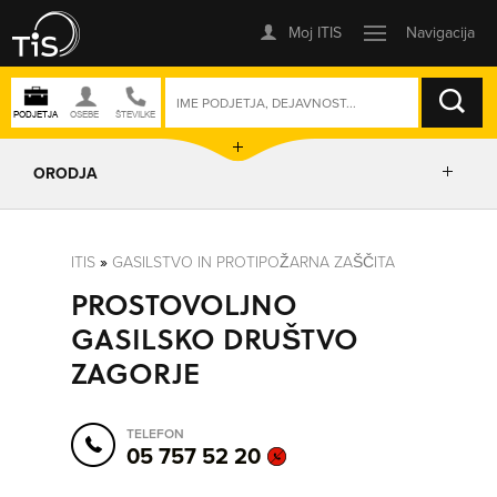
ISKANJE
ORODJA
PRIKAŽI ZEMLJEVID
ITIS
»
GASILSTVO IN PROTIPOŽARNA ZAŠČITA
PROSTOVOLJNO
IZRIŠI POT
GASILSKO DRUŠTVO
ZAGORJE
POŠLJI SMS
TELEFON
ORODJA
05 757 52 20