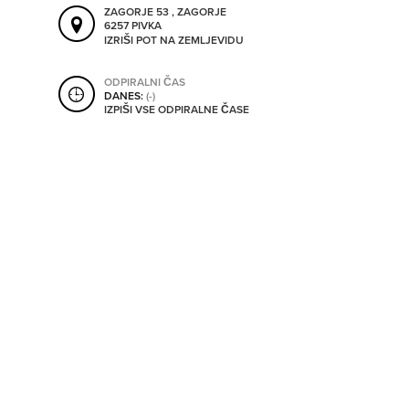
ZAGORJE 53 , ZAGORJE
SHRANI V MOJ ITIS
6257 PIVKA
IZRIŠI POT NA ZEMLJEVIDU
ODPIRALNI ČAS
SO ODPRTA V
DANES:
(-)
IZPIŠI VSE ODPIRALNE ČASE
OD
DO
SO TRENUTNO ODPRTA
SO NON-STOP ODPRTA