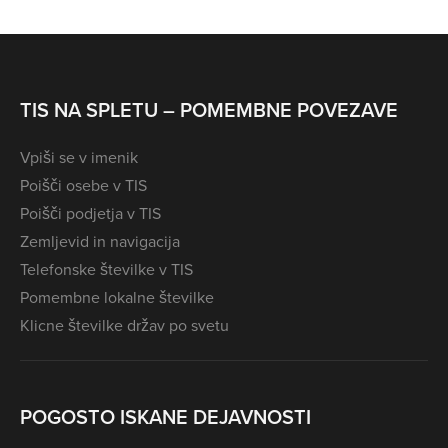
TIS NA SPLETU – POMEMBNE POVEZAVE
Vpiši se v imenik
Poišči osebe v TIS
Poišči podjetja v TIS
Zemljevid in navigacija
Telefonske številke v TIS
Pomembne lokalne številke
Klicne številke držav po svetu
POGOSTO ISKANE DEJAVNOSTI