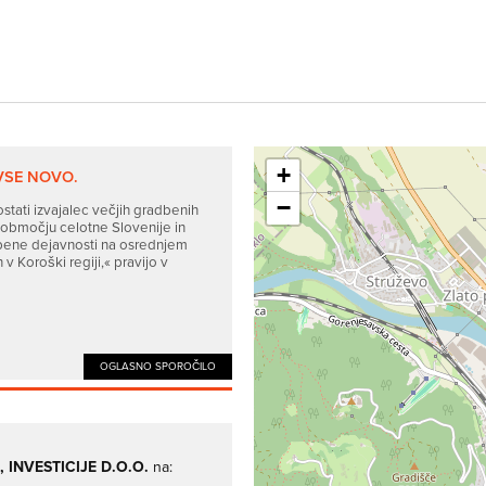
+
VSE NOVO.
−
postati izvajalec večjih gradbenih
 območju celotne Slovenije in
bene dejavnosti na osrednjem
 v Koroški regiji,« pravijo v
OGLASNO SPOROČILO
 INVESTICIJE D.O.O.
na: