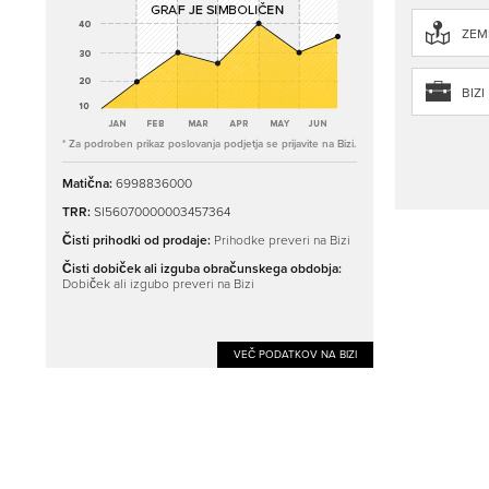
ZEML
BIZI
* Za podroben prikaz poslovanja podjetja se prijavite na Bizi.
Matična:
6998836000
TRR:
SI56070000003457364
Čisti prihodki od prodaje:
Prihodke preveri na Bizi
Čisti dobiček ali izguba obračunskega obdobja:
Dobiček ali izgubo preveri na Bizi
VEČ PODATKOV NA BIZI