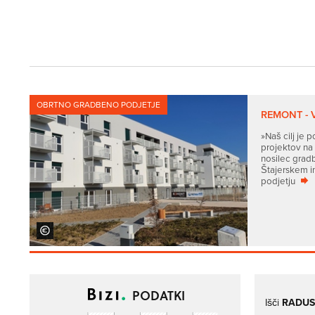
OBRTNO GRADBENO PODJETJE
REMONT - 
»Naš cilj je 
projektov na
nosilec grad
Štajerskem in
podjetju
PODATKI
Išči
RADUS,