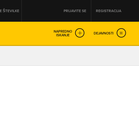
 ŠTEVILKE
PRIJAVITE SE
REGISTRACIJA
NAPREDNO
DEJAVNOSTI
ISKANJE
OD
DO
URA
URA
SO NON-STOP ODPRTA