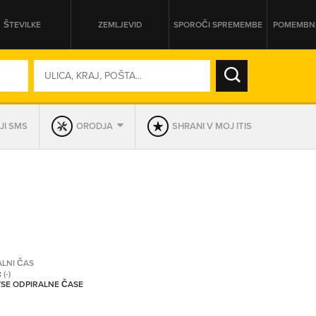
ŠTEVILKE
ZEMLJEVID
SPOROČI SPREMEMBE
POMEMBNE
SO ODPRTA V
JI SMS
ORODJA
SHRANI V MOJ ITIS
DAN
SO TRENUTNO ODPRTA
PRIKAŽI PODJETJA KI IMAJO
ALNI ČAS
:
(-)
 VSE ODPIRALNE ČASE