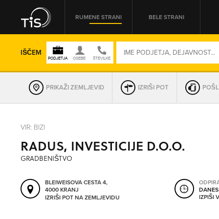
RUMENE STRANI
BELE STRANI
IŠČEM
PRIKAŽI ZEMLJEVID
IZRIŠI POT
POŠL
REGIJA
VIR: BIZI
RADUS, INVESTICIJE D.O.O.
OMREŽNA ŠT.
GRADBENIŠTVO
BLEIWEISOVA CESTA 4,
ODPIR
4000 KRANJ
DANES
IZPIŠI
IZRIŠI POT NA ZEMLJEVIDU