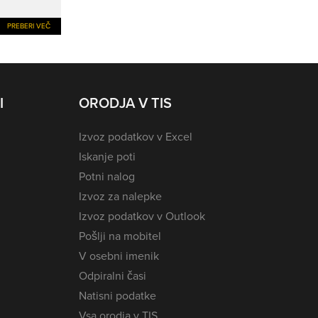
PREBERI VEČ
I
ORODJA V TIS
Izvoz podatkov v Excel
Iskanje poti
Potni nalog
Izvoz za nalepke
Izvoz podatkov v Outlook
Pošlji na mobitel
V osebni imenik
Odpiralni časi
Natisni podatke
Vsa orodja v TIS