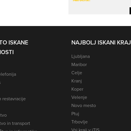
TO ISKANE
NAJBOLJ ISKANI KRAJ
OSTI
Ljubljana
Maribor
Celje
lefonija
Kranj
s
Koper
Velenje
n restavracije
Novo mesto
Ptuj
tvo
Trbovlje
vo in transport
Vsi kraji v iTIS