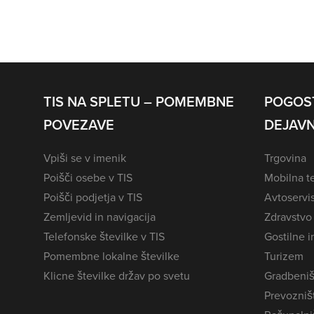
TIS NA SPLETU – POMEMBNE
POGOS
POVEZAVE
DEJAVN
Vpiši se v imenik
Trgovina
Poišči osebe v TIS
Mobilna te
Poišči podjetja v TIS
Avtoservi
Zemljevid in navigacija
Zdravstvo
Telefonske številke v TIS
Gostilne i
Pomembne lokalne številke
Turizem
Klicne številke držav po svetu
Gradbeniš
Prevozništ