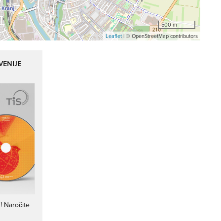
500 m
Leaflet
| © OpenStreetMap contributors
VENIJE
i
! Naročite