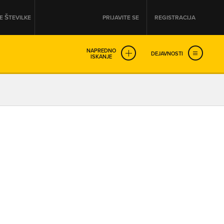
 ŠTEVILKE
PRIJAVITE SE
REGISTRACIJA
NAPREDNO
DEJAVNOSTI
ISKANJE
OD
DO
URA
URA
SO NON-STOP ODPRTA