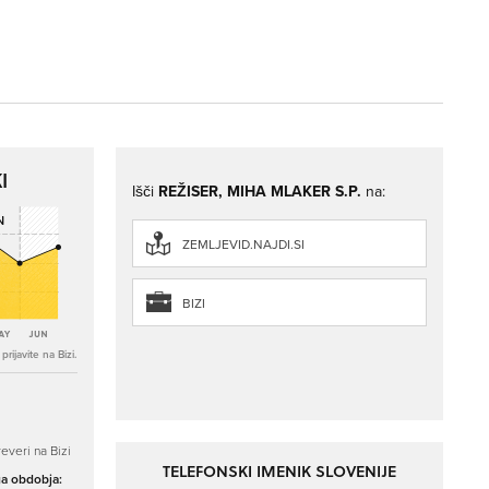
I
Išči
REŽISER, MIHA MLAKER S.P.
na:
ZEMLJEVID.NAJDI.SI
BIZI
rijavite na Bizi.
everi na Bizi
TELEFONSKI IMENIK SLOVENIJE
ga obdobja: