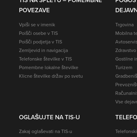
TIS NA SPLETU – POMEMBNE
POGOS
POVEZAVE
DEJAVN
Vpiši se v imenik
Trgovina
Poišči osebe v TIS
Mobilna te
Poišči podjetja v TIS
Avtoservi
Zemljevid in navigacija
Zdravstvo
Telefonske številke v TIS
Gostilne i
Pomembne lokalne številke
Turizem
Klicne številke držav po svetu
Gradbeniš
Prevozništ
Računalniš
Vse dejavn
OGLAŠUJTE NA TIS-U
TELEFO
Zakaj oglaševati na TIS-u
Telefonski