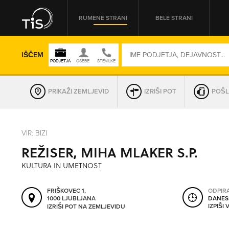
RUMENE STRANI
BELE STRANI
IŠČEM
PRIKAŽI ZEMLJEVID
IZRIŠI POT
POŠL
REGIJA
VIR: BIZI
REŽISER, MIHA MLAKER S.P.
OMREŽNA ŠT.
KULTURA IN UMETNOST
FRIŠKOVEC 1,
ODPIR
1000 LJUBLJANA
DANES
IZPIŠI
IZRIŠI POT NA ZEMLJEVIDU