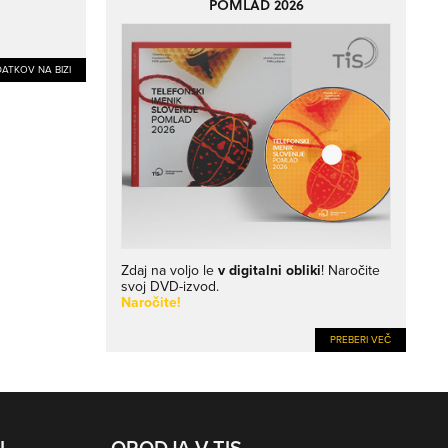
POMLAD 2026
ATKOV NA BIZI
Zdaj na voljo le
v digitalni obliki
! Naročite
svoj DVD-izvod.
Naročite!
PREBERI VEČ