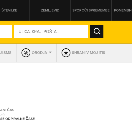
ŠTEVILKE
ZEMLJEVID
SPOROČI SPREMEMBE
POMEMBNE
SO ODPRTA V
JI SMS
ORODJA
SHRANI V MOJ ITIS
DAN
SO TRENUTNO ODPRTA
PRIKAŽI PODJETJA KI IMAJO
ALNI ČAS
:
(-)
 VSE ODPIRALNE ČASE