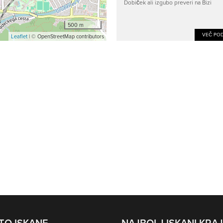
Dobiček ali izgubo preveri na Bizi
500 m
VEČ POD
Leaflet
| © OpenStreetMap contributors