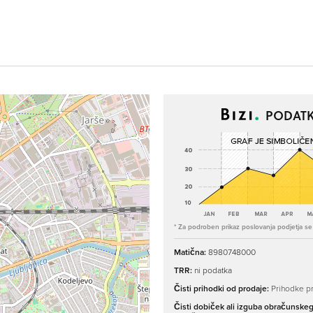
PODATK
* Za podroben prikaz poslovanja podjetja se p
Matična:
8980748000
TRR:
ni podatka
Čisti prihodki od prodaje:
Prihodke pr
Čisti dobiček ali izguba obračunske