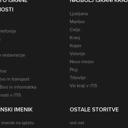
TO ISKANE
NAJBOLJ ISKANI KRAJ
OSTI
Ljubljana
Maribor
Celje
lefonija
Kranj
s
Koper
Velenje
n restavracije
Novo mesto
Ptuj
tvo
Trbovlje
vo in transport
Vsi kraji v iTIS
tvo in informatika
osti v iTIS
NSKI IMENIK
OSTALE STORITVE
 imenik na spletu
siol.net