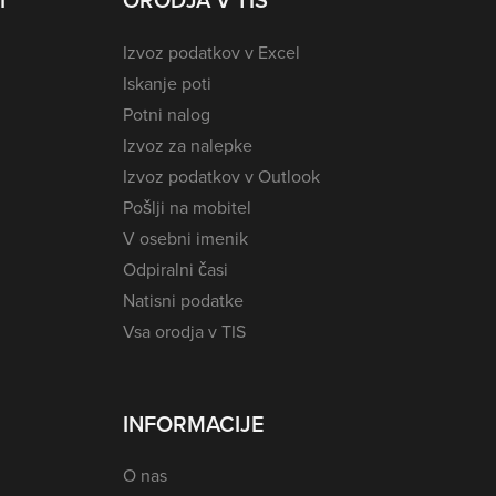
I
ORODJA V TIS
Izvoz podatkov v Excel
Iskanje poti
Potni nalog
Izvoz za nalepke
Izvoz podatkov v Outlook
Pošlji na mobitel
V osebni imenik
Odpiralni časi
Natisni podatke
Vsa orodja v TIS
INFORMACIJE
O nas