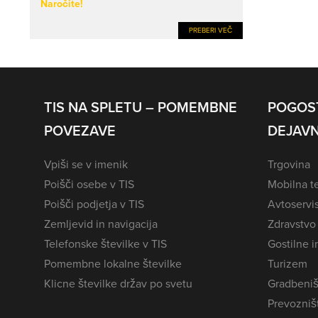
Naročite!
PREBERI VEČ
TIS NA SPLETU – POMEMBNE
POGOS
POVEZAVE
DEJAVN
Vpiši se v imenik
Trgovina
Poišči osebe v TIS
Mobilna te
Poišči podjetja v TIS
Avtoservi
Zemljevid in navigacija
Zdravstvo
Telefonske številke v TIS
Gostilne i
Pomembne lokalne številke
Turizem
Klicne številke držav po svetu
Gradbeniš
Prevozništ