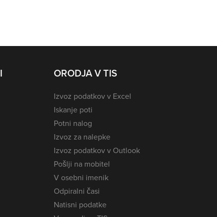
I
ORODJA V TIS
Izvoz podatkov v Excel
Iskanje poti
Potni nalog
Izvoz za nalepke
Izvoz podatkov v Outlook
Pošlji na mobitel
V osebni imenik
Odpiralni časi
Natisni podatke