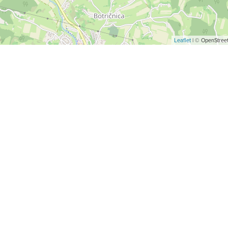
Leaflet
| © OpenStreet