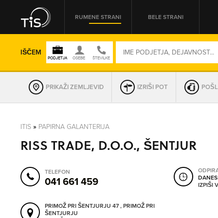
RUMENE STRANI
BELE STRANI
IŠČEM
PRIKAŽI ZEMLJEVID
IZRIŠI POT
POŠL
REGIJA
ITIS
»
PAPIRNA GALANTERIJA
RISS TRADE, D.O.O., ŠENTJUR
OMREŽNA ŠT.
ODPIR
TELEFON
DANES
041 661 459
IZPIŠI
PRIMOŽ PRI ŠENTJURJU 47 , PRIMOŽ PRI
ŠENTJURJU