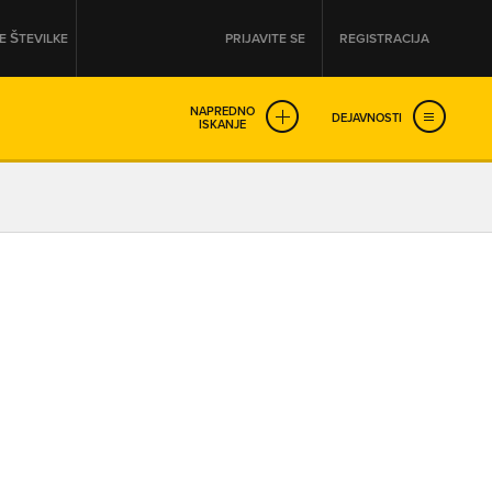
 ŠTEVILKE
PRIJAVITE SE
REGISTRACIJA
NAPREDNO
DEJAVNOSTI
ISKANJE
OD
DO
URA
URA
SO NON-STOP ODPRTA