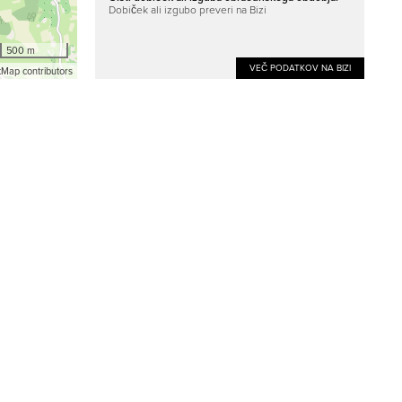
Dobiček ali izgubo preveri na Bizi
500 m
VEČ PODATKOV NA BIZI
Map contributors