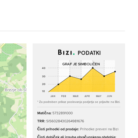
PODATKI
* Za podroben prikaz poslovanja podjetja se prijavite na Bizi.
Matična:
5732891000
TRR:
SI56028430264981676
Čisti prihodki od prodaje:
Prihodke preveri na Bizi
Čisti dobiček ali izguba obračunskega obdobja: