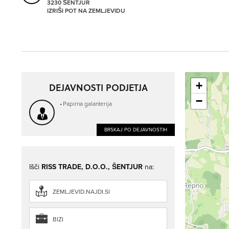
3230 ŠENTJUR
IZRIŠI POT NA ZEMLJEVIDU
+
DEJAVNOSTI PODJETJA
−
Papirna galanterija
BRSKAJ PO DEJAVNOSTIH
Išči
RISS TRADE, D.O.O., ŠENTJUR
na:
ZEMLJEVID.NAJDI.SI
BIZI