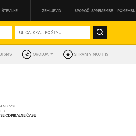
ŠTEVILKE
ZEMLJEVID
SPOROČI SPREMEMBE
POMEMBNE
SO ODPRTA V
JI SMS
ORODJA
SHRANI V MOJ ITIS
DAN
SO TRENUTNO ODPRTA
PRIKAŽI PODJETJA KI IMAJO
ALNI ČAS
:
(-)
 VSE ODPIRALNE ČASE