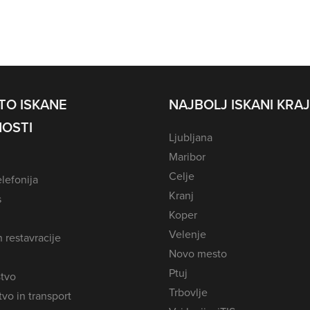
TO ISKANE
NAJBOLJ ISKANI KRAJ
OSTI
Ljubljana
Maribor
Celje
lefonija
Kranj
s
Koper
Velenje
n restavracije
Novo mesto
Ptuj
tvo
Trbovlje
vo in transport