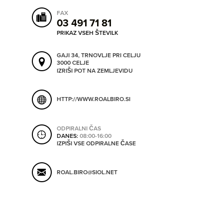
SHRANI V MOJ ITIS
FAX
03 491 71 81
PRIKAZ VSEH ŠTEVILK
SO ODPRTA V
GAJI 34, TRNOVLJE PRI CELJU
3000 CELJE
IZRIŠI POT NA ZEMLJEVIDU
OD
HTTP://WWW.ROALBIRO.SI
DO
ODPIRALNI ČAS
DANES:
08:00-16:00
IZPIŠI VSE ODPIRALNE ČASE
SO TRENUTNO ODPRTA
ROAL.BIRO@SIOL.NET
SO NON-STOP ODPRTA