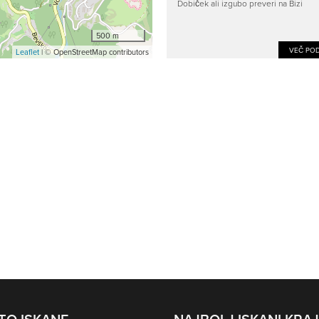
Dobiček ali izgubo preveri na Bizi
500 m
VEČ POD
Leaflet
| © OpenStreetMap contributors