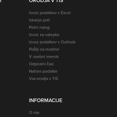
I
ORODJA V TIS
Izvoz podatkov v Excel
Iskanje poti
Potni nalog
Izvoz za nalepke
Izvoz podatkov v Outlook
Pošlji na mobitel
V osebni imenik
Odpiralni časi
Natisni podatke
Vsa orodja v TIS
INFORMACIJE
O nas