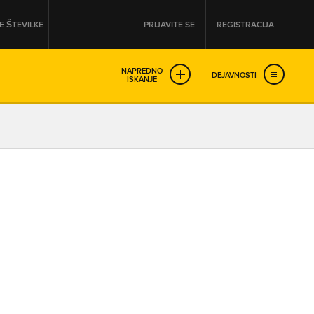
 ŠTEVILKE
PRIJAVITE SE
REGISTRACIJA
NAPREDNO
DEJAVNOSTI
ISKANJE
OD
DO
URA
URA
SO NON-STOP ODPRTA