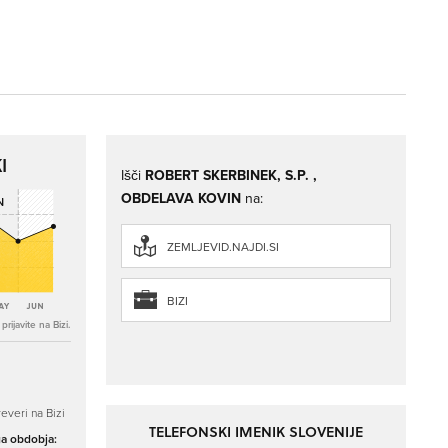
I
Išči
ROBERT SKERBINEK, S.P. ,
OBDELAVA KOVIN
na:
ZEMLJEVID.NAJDI.SI
BIZI
rijavite na Bizi.
everi na Bizi
TELEFONSKI IMENIK SLOVENIJE
ga obdobja: