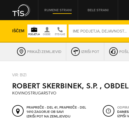
RUMENE STRANI
BELE STRANI
IŠČEM
PRIKAŽI ZEMLJEVID
IZRIŠI POT
POŠL
REGIJA
VIR: BIZI
ROBERT SKERBINEK, S.P. , OBDE
OMREŽNA ŠT.
KOVINOSTRUGARSTVO
PRAPREČE - DEL 41, PRAPREČE - DEL
ODPIR
1410 ZAGORJE OB SAVI
DANES
IZPIŠI
IZRIŠI POT NA ZEMLJEVIDU