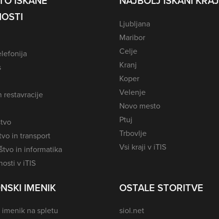
TO ISKANE
NAJBOLJ ISKANI KRAJ
OSTI
Ljubljana
Maribor
Celje
lefonija
Kranj
s
Koper
Velenje
n restavracije
Novo mesto
Ptuj
tvo
Trbovlje
vo in transport
Vsi kraji v iTIS
tvo in informatika
osti v iTIS
NSKI IMENIK
OSTALE STORITVE
 imenik na spletu
siol.net