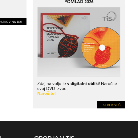
POMLAD 2026
ATKOV NA BIZI
Zdaj na voljo le
v digitalni obliki
! Naročite
svoj DVD-izvod.
Naročite!
PREBERI VEČ