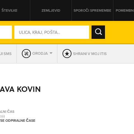
ŠTEVILKE
ZEMLJEVID
SPOROČI SPREMEMBE
POMEMBNE
SO ODPRTA V
ORODJA
JI SMS
SHRANI V MOJ ITIS
DAN
SO TRENUTNO ODPRTA
LAVA KOVIN
PRIKAŽI PODJETJA KI IMAJO
ALNI ČAS
:
(-)
 VSE ODPIRALNE ČASE