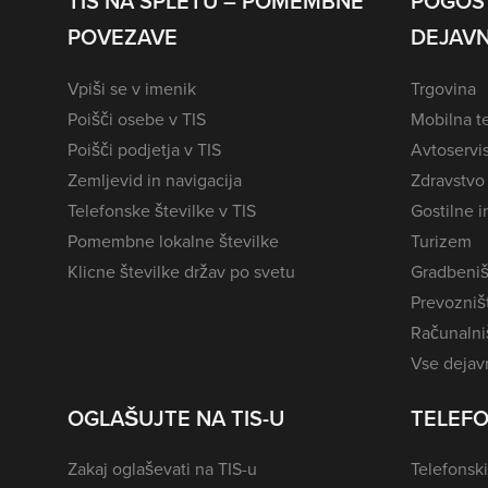
TIS NA SPLETU – POMEMBNE
POGOS
POVEZAVE
DEJAVN
Vpiši se v imenik
Trgovina
Poišči osebe v TIS
Mobilna te
Poišči podjetja v TIS
Avtoservi
Zemljevid in navigacija
Zdravstvo
Telefonske številke v TIS
Gostilne i
Pomembne lokalne številke
Turizem
Klicne številke držav po svetu
Gradbeniš
Prevozništ
Računalniš
Vse dejavn
OGLAŠUJTE NA TIS-U
TELEFO
Zakaj oglaševati na TIS-u
Telefonski