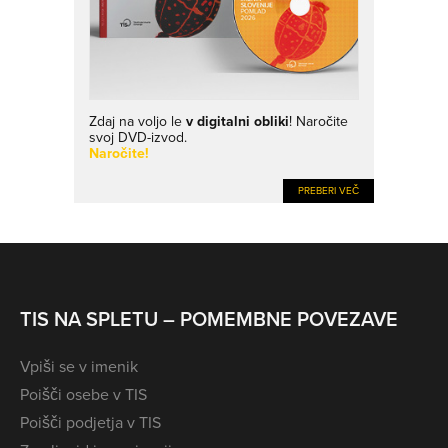
Zdaj na voljo le
v digitalni obliki
! Naročite
svoj DVD-izvod.
Naročite!
PREBERI VEČ
TIS NA SPLETU – POMEMBNE POVEZAVE
Vpiši se v imenik
Poišči osebe v TIS
Poišči podjetja v TIS