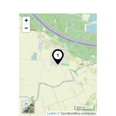
+
−
500 m
Leaflet
| © OpenStreetMap contributors