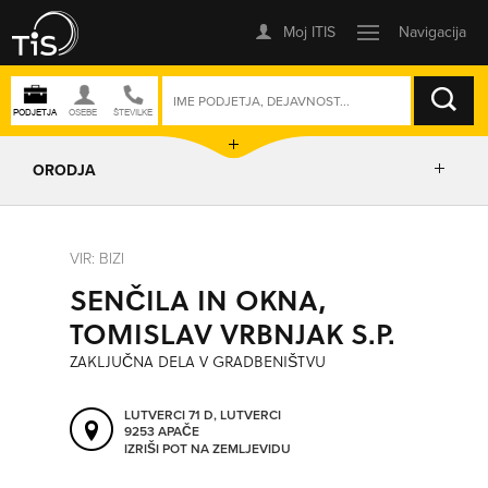
ISKANJE
ORODJA
PRIKAŽI ZEMLJEVID
VIR: BIZI
SENČILA IN OKNA,
IZRIŠI POT
TOMISLAV VRBNJAK S.P.
ZAKLJUČNA DELA V GRADBENIŠTVU
POŠLJI SMS
LUTVERCI 71 D, LUTVERCI
9253 APAČE
ORODJA
IZRIŠI POT NA ZEMLJEVIDU