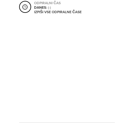
ODPIRALNI ČAS
SHRANI V MOJ ITIS
DANES:
(-)
IZPIŠI VSE ODPIRALNE ČASE
SO ODPRTA V
OD
DO
SO TRENUTNO ODPRTA
SO NON-STOP ODPRTA