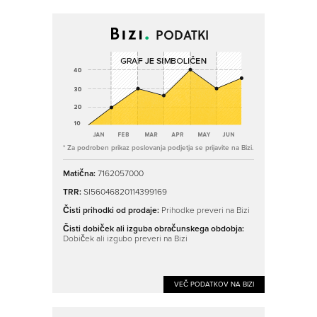
PODATKI
* Za podroben prikaz poslovanja podjetja se prijavite na Bizi.
Matična:
7162057000
TRR:
SI56046820114399169
Čisti prihodki od prodaje:
Prihodke preveri na Bizi
Čisti dobiček ali izguba obračunskega obdobja:
Dobiček ali izgubo preveri na Bizi
VEČ PODATKOV NA BIZI