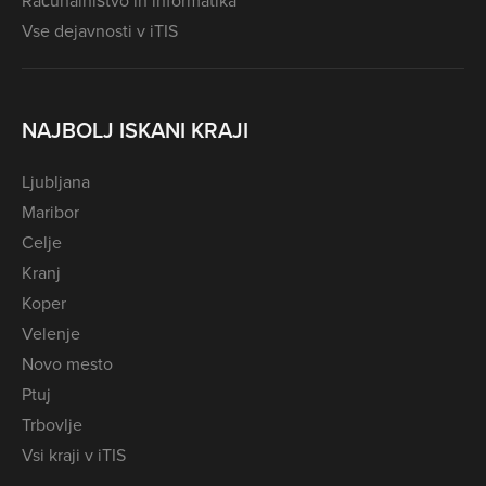
Računalništvo in informatika
Vse dejavnosti v iTIS
NAJBOLJ ISKANI KRAJI
Ljubljana
Maribor
Celje
Kranj
Koper
Velenje
Novo mesto
Ptuj
Trbovlje
Vsi kraji v iTIS