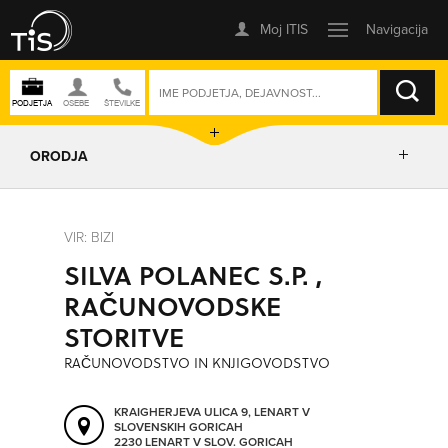
ISKANJE
ORODJA
PRIKAŽI ZEMLJEVID
VIR: BIZI
SILVA POLANEC S.P. ,
IZRIŠI POT
RAČUNOVODSKE
STORITVE
POŠLJI SMS
RAČUNOVODSTVO IN KNJIGOVODSTVO
ORODJA
KRAIGHERJEVA ULICA 9, LENART V
SLOVENSKIH GORICAH
2230 LENART V SLOV. GORICAH