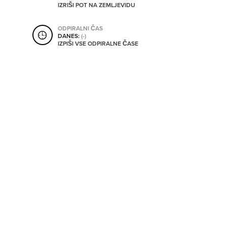
IZRIŠI POT NA ZEMLJEVIDU
SHRANI V MOJ ITIS
ODPIRALNI ČAS
DANES:
(-)
IZPIŠI VSE ODPIRALNE ČASE
SO ODPRTA V
OD
DO
SO TRENUTNO ODPRTA
SO NON-STOP ODPRTA