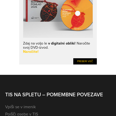
Zdaj na voljo le
v digitalni obliki
! Naročite
svoj DVD-izvod.
Naročite!
PREBERI VEČ
TIS NA SPLETU – POMEMBNE POVEZAVE
Vpiši se v imenik
Poišči osebe v TIS