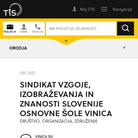
ISKANJE
ORODJA
PRIKAŽI ZEMLJEVID
VIR: BIZI
SINDIKAT VZGOJE,
IZRIŠI POT
IZOBRAŽEVANJA IN
ZNANOSTI SLOVENIJE
POŠLJI SMS
OSNOVNE ŠOLE VINICA
DRUŠTVO, ORGANIZACIJA, ZDRUŽENJE
ORODJA
VINICA 50,