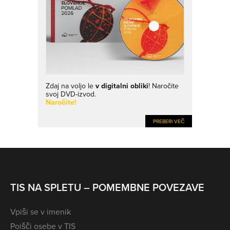
Zdaj na voljo le
v digitalni obliki
! Naročite
svoj DVD-izvod.
Naročite!
PREBERI VEČ
TIS NA SPLETU – POMEMBNE POVEZAVE
Vpiši se v imenik
Poišči osebe v TIS