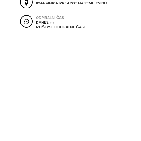
8344 VINICA
IZRIŠI POT NA ZEMLJEVIDU
SHRANI V MOJ ITIS
ODPIRALNI ČAS
DANES:
(-)
IZPIŠI VSE ODPIRALNE ČASE
SO ODPRTA V
OD
DO
SO TRENUTNO ODPRTA
SO NON-STOP ODPRTA