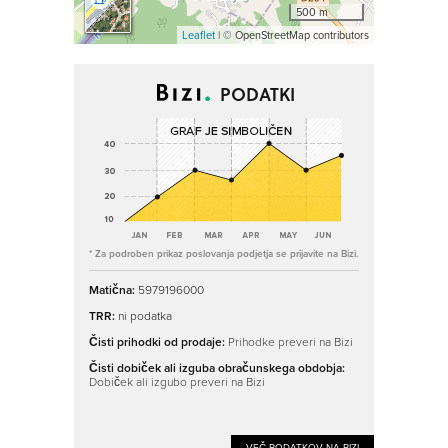
500 m
Leaflet
| © OpenStreetMap contributors
PODATKI
* Za podroben prikaz poslovanja podjetja se prijavite na Bizi.
Matična:
5979196000
TRR:
ni podatka
Čisti prihodki od prodaje:
Prihodke preveri na Bizi
Čisti dobiček ali izguba obračunskega obdobja:
Dobiček ali izgubo preveri na Bizi
VEČ PODATKOV NA BIZI