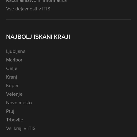
Računalništvo in informatika
Vse dejavnosti v iTIS
NAJBOLJ ISKANI KRAJI
Ljubljana
Maribor
Celje
Kranj
Koper
Velenje
Novo mesto
Ptuj
Trbovlje
Vsi kraji v iTIS