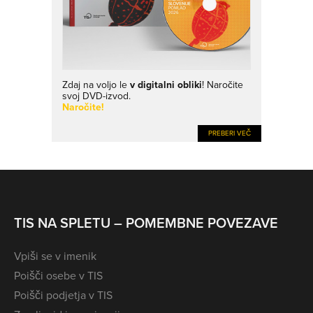
Zdaj na voljo le
v digitalni obliki
! Naročite
svoj DVD-izvod.
Naročite!
PREBERI VEČ
TIS NA SPLETU – POMEMBNE POVEZAVE
Vpiši se v imenik
Poišči osebe v TIS
Poišči podjetja v TIS