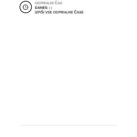
ODPIRALNI ČAS
SHRANI V MOJ ITIS
DANES:
(-)
IZPIŠI VSE ODPIRALNE ČASE
SO ODPRTA V
OD
DO
SO TRENUTNO ODPRTA
SO NON-STOP ODPRTA