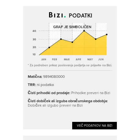
PODATKI
* Za podroben prikaz poslovanja podjetja se prijavite na Bizi.
Matična:
9894080000
TRR:
ni podatka
Čisti prihodki od prodaje:
Prihodke preveri na Bizi
Čisti dobiček ali izguba obračunskega obdobja:
Dobiček ali izgubo preveri na Bizi
VEČ PODATKOV NA BIZI