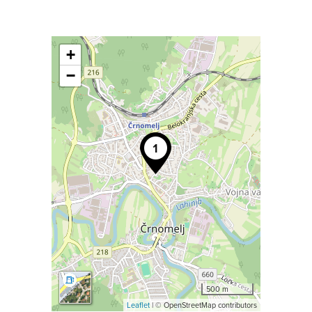
+
−
500 m
Leaflet
| © OpenStreetMap contributors