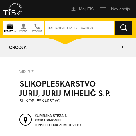
ISKANJE
ORODJA
PRIKAŽI ZEMLJEVID
VIR: BIZI
SLIKOPLESKARSTVO
IZRIŠI POT
JURIJ, JURIJ MIHELIČ S.P.
SLIKOPLESKARSTVO
POŠLJI SMS
KURIRSKA STEZA 1,
8340 ČRNOMELJ
ORODJA
IZRIŠI POT NA ZEMLJEVIDU