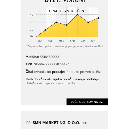
PODATKI
* Za podroben prikaz poslovanja podjetja se prijavite na Bizi.
Matična:
5516480000
TRR:
SI56640000001178852
Čisti prihodki od prodaje:
Prihodke preveri na Bizi
Čisti dobiček ali izguba obračunskega obdobja:
Dobiček ali izgubo preveri na Bizi
VEČ PODATKOV NA BIZI
Išči
SMN MARKETING, D.O.O.
na: