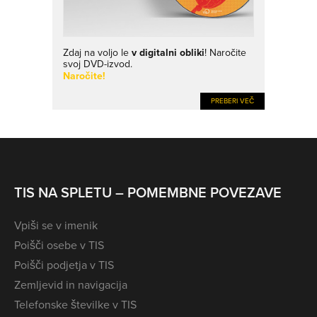
Zdaj na voljo le
v digitalni obliki
! Naročite
svoj DVD-izvod.
Naročite!
PREBERI VEČ
TIS NA SPLETU – POMEMBNE POVEZAVE
Vpiši se v imenik
Poišči osebe v TIS
Poišči podjetja v TIS
Zemljevid in navigacija
Telefonske številke v TIS