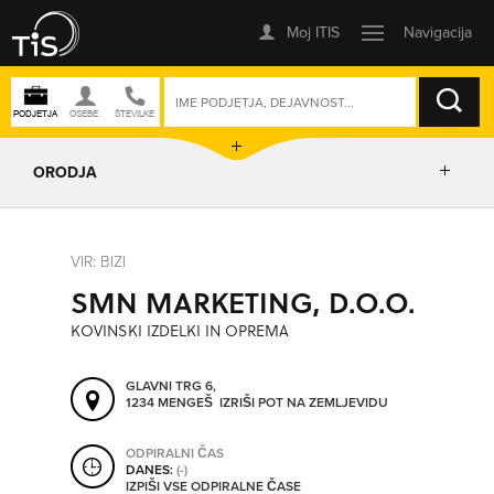
ISKANJE
ORODJA
PRIKAŽI ZEMLJEVID
VIR: BIZI
SMN MARKETING, D.O.O.
IZRIŠI POT
KOVINSKI IZDELKI IN OPREMA
POŠLJI SMS
GLAVNI TRG 6,
1234 MENGEŠ
IZRIŠI POT NA ZEMLJEVIDU
ORODJA
ODPIRALNI ČAS
DANES:
(-)
IZPIŠI VSE ODPIRALNE ČASE