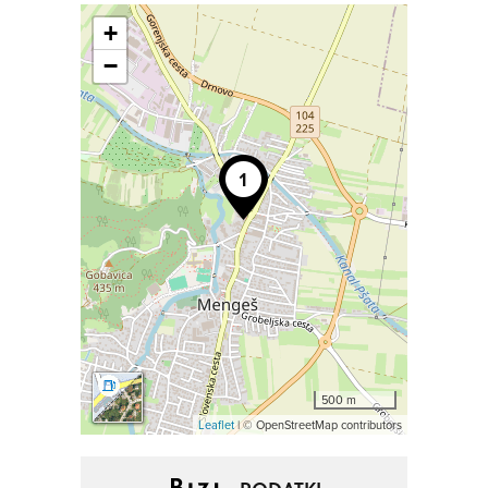
+
−
500 m
Leaflet
| © OpenStreetMap contributors