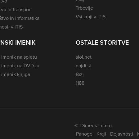
tvo
Trbovlje
vo in transport
Vsi kraji v iTIS
tvo in informatika
osti v iTIS
NSKI IMENIK
OSTALE STORITVE
 imenik na spletu
siol.net
i imenik na DVD-ju
najdi.si
 imenik knjiga
Bizi
1188
© TSmedia, d.o.o.
Panoge
Kraji
Dejavnosti