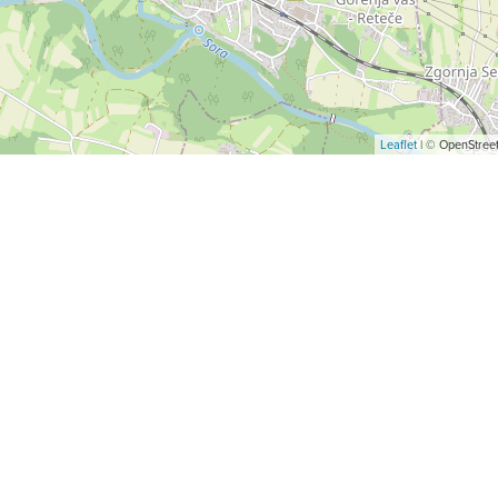
Leaflet
| © OpenStreet