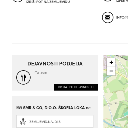
IZPIŠI
IZRIŠI POT NA ZEMLJEVIDU
INFO@
+
DEJAVNOSTI PODJETJA
−
Turizem
BRSKAJ PO DEJAVNOSTIH
Išči
SMR & CO, D.O.O. ŠKOFJA LOKA
na:
ZEMLJEVID.NAJDI.SI