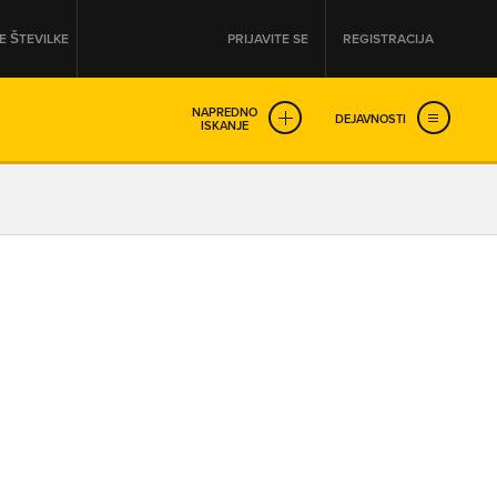
 ŠTEVILKE
PRIJAVITE SE
REGISTRACIJA
NAPREDNO
DEJAVNOSTI
ISKANJE
OD
DO
URA
URA
SO NON-STOP ODPRTA