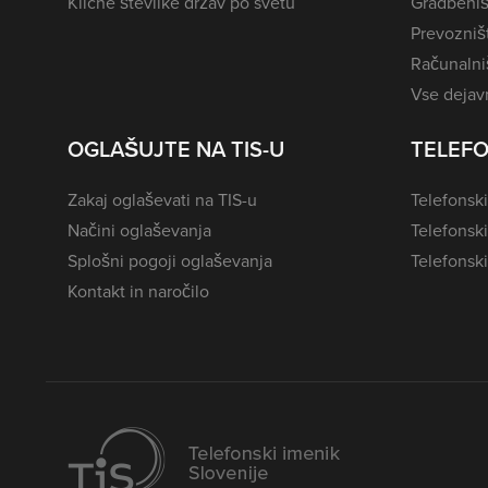
Klicne številke držav po svetu
Gradbeniš
Prevozništ
Računalniš
Vse dejavn
OGLAŠUJTE NA TIS-U
TELEFO
Zakaj oglaševati na TIS-u
Telefonski
Načini oglaševanja
Telefonsk
Splošni pogoji oglaševanja
Telefonski
Kontakt in naročilo