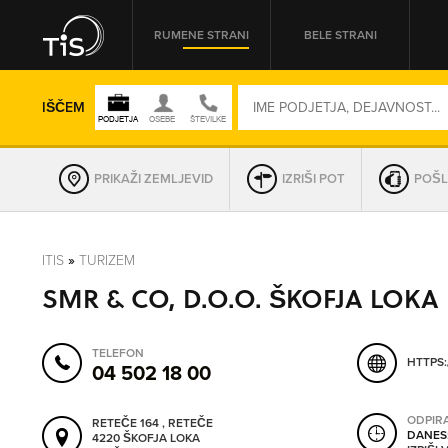
RUMENE STRANI
BELE STRANI
IŠČEM
PRIKAŽI ZEMLJEVID
IZRIŠI POT
POŠL
REGIJA
ITIS
»
TURIZEM
SMR & CO, D.O.O. ŠKOFJA LOKA
OMREŽNA ŠT.
TELEFON
HTTPS
04 502 18 00
ODPIR
RETEČE 164 , RETEČE
DANES
4220 ŠKOFJA LOKA