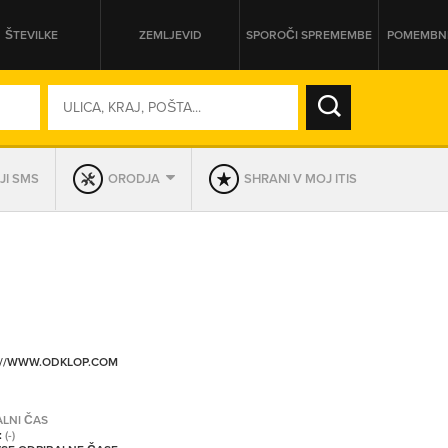
ŠTEVILKE
ZEMLJEVID
SPOROČI SPREMEMBE
POMEMBNE
SO ODPRTA V
JI SMS
ORODJA
SHRANI V MOJ ITIS
DAN
SO TRENUTNO ODPRTA
PRIKAŽI PODJETJA KI IMAJO
://WWW.ODKLOP.COM
ALNI ČAS
:
(-)