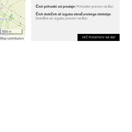
Čisti prihodki od prodaje:
Prihodke preveri na Bizi
Čisti dobiček ali izguba obračunskega obdobja:
Dobiček ali izgubo preveri na Bizi
500 m
VEČ PODATKOV NA BIZI
Map contributors