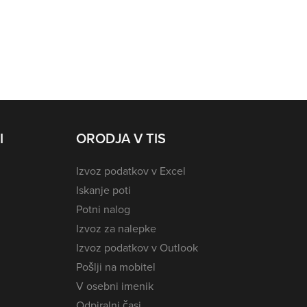
I
ORODJA V TIS
Izvoz podatkov v Excel
Iskanje poti
Potni nalog
Izvoz za nalepke
Izvoz podatkov v Outlook
Pošlji na mobitel
V osebni imenik
Odpiralni časi