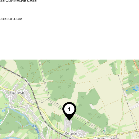
 VSE ODPIRALNE ČASE
ODKLOP.COM