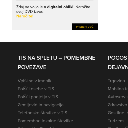
Zdaj na voljo le
v digitalni obliki
! Naročite
svoj DVD-izvod.
Naročite!
PREBERI VEČ
TIS NA SPLETU – POMEMBNE
POGOS
POVEZAVE
DEJAVN
Vpiši se v imenik
Trgovina
Poišči osebe v TIS
Mobilna te
Poišči podjetja v TIS
Avtoservi
Zemljevid in navigacija
Zdravstvo
Telefonske številke v TIS
Gostilne i
Pomembne lokalne številke
Turizem