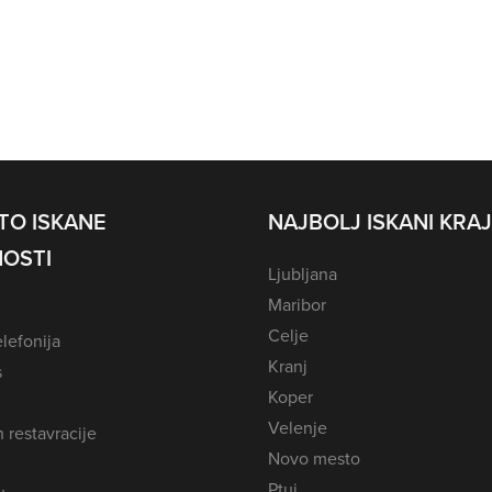
TO ISKANE
NAJBOLJ ISKANI KRAJ
OSTI
Ljubljana
Maribor
Celje
lefonija
Kranj
s
Koper
Velenje
n restavracije
Novo mesto
Ptuj