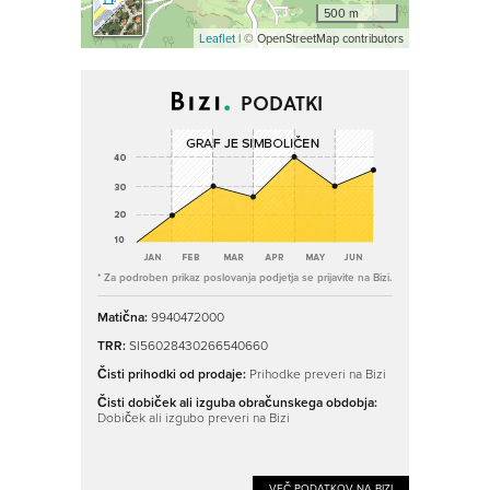
500 m
Leaflet
| © OpenStreetMap contributors
PODATKI
* Za podroben prikaz poslovanja podjetja se prijavite na Bizi.
Matična:
9940472000
TRR:
SI56028430266540660
Čisti prihodki od prodaje:
Prihodke preveri na Bizi
Čisti dobiček ali izguba obračunskega obdobja:
Dobiček ali izgubo preveri na Bizi
VEČ PODATKOV NA BIZI