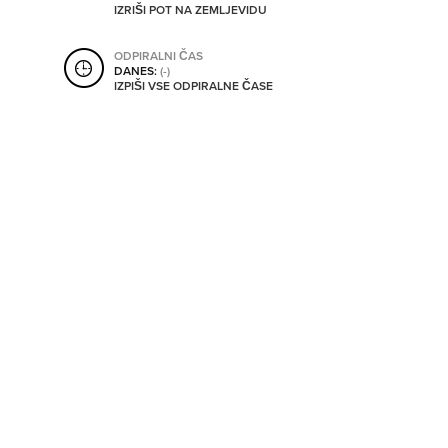
IZRIŠI POT NA ZEMLJEVIDU
SHRANI V MOJ ITIS
ODPIRALNI ČAS
DANES:
(-)
IZPIŠI VSE ODPIRALNE ČASE
SO ODPRTA V
OD
DO
SO TRENUTNO ODPRTA
SO NON-STOP ODPRTA