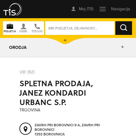
ISKANJE
ORODJA
PRIKAŽI ZEMLJEVID
VIR: BIZI
SPLETNA PRODAJA,
IZRIŠI POT
JANEZ KONDARDI
URBANC S.P.
POŠLJI SMS
TRGOVINA
ORODJA
ZAVRH PRI BOROVNICI 9 A, ZAVRH PRI
BOROVNICI
1353 BOROVNICA