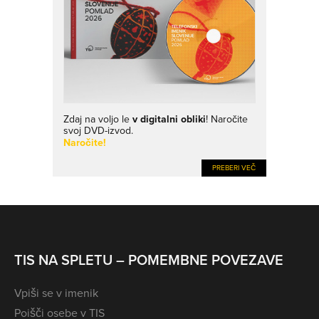
Zdaj na voljo le
v digitalni obliki
! Naročite
svoj DVD-izvod.
Naročite!
PREBERI VEČ
TIS NA SPLETU – POMEMBNE POVEZAVE
Vpiši se v imenik
Poišči osebe v TIS