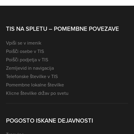
TIS NA SPLETU – POMEMBNE POVEZAVE
Vpiši se v imenik
Poišči osebe v TIS
Poišči podjetja v TIS
Zemljevid in navigacija
Telefonske številke v TIS
Pomembne lokalne številke
Klicne številke držav po svetu
POGOSTO ISKANE DEJAVNOSTI