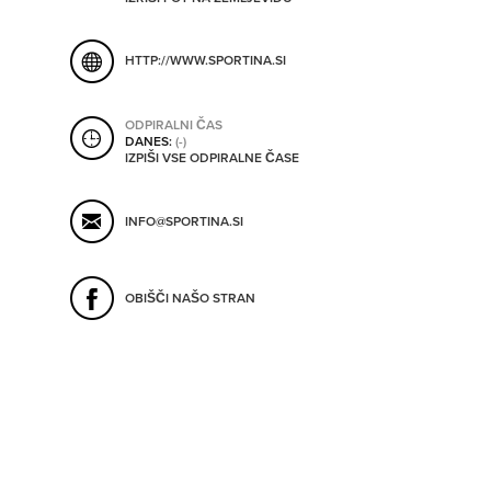
ORODJA
HTTP://WWW.SPORTINA.SI
SHRANI V MOJ ITIS
SO ODPRTA V
ODPIRALNI ČAS
DANES:
(-)
IZPIŠI VSE ODPIRALNE ČASE
OD
INFO@SPORTINA.SI
DO
OBIŠČI NAŠO STRAN
SO TRENUTNO ODPRTA
SO NON-STOP ODPRTA