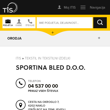
ISKANJE
ORODJA
PRIKAŽI ZEMLJEVID
ITIS
»
TEKSTIL IN TEKSTILNI IZDELKI
SPORTINA BLED D.O.O.
POSLOVNE ENOTE
TELEFON
IZRIŠI POT
04 537 00 00
PRIKAZ VSEH ŠTEVILK
POŠLJI SMS
CESTA NA OKROGLO 7,
4202 NAKLO
IZRIŠI POT NA ZEMLJEVIDU