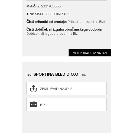
Matična:
5331765000
TRR:
SI56020680016173135
Čisti prihodki od prodaje:
Prihodke preveri na Bizi
Čisti dobiček ali izguba obračunskega obdobja:
Dobiček ali izgubo preveri na Bizi
VEČ PODATKOV NA BIZI
Išči
SPORTINA BLED D.O.O.
na:
ZEMLJEVID.NAJDI.SI
BIZI