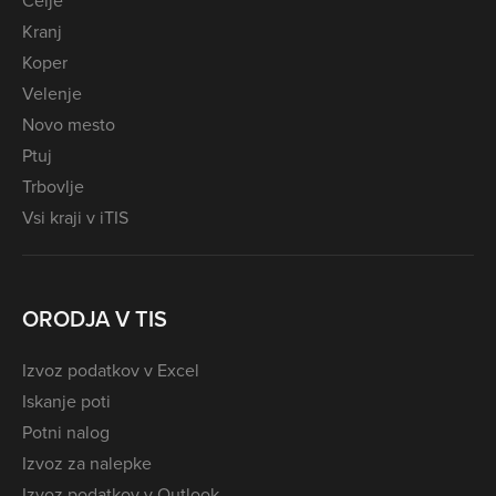
Kranj
Koper
Velenje
Novo mesto
Ptuj
Trbovlje
Vsi kraji v iTIS
ORODJA V TIS
Izvoz podatkov v Excel
Iskanje poti
Potni nalog
Izvoz za nalepke
Izvoz podatkov v Outlook