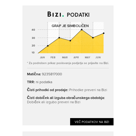
PODATKI
* Za podroben prikaz poslovanja podjetja se prijavite na Bizi.
Matična:
9235817000
TRR:
ni podatka
Čisti prihodki od prodaje:
Prihodke preveri na Bizi
Čisti dobiček ali izguba obračunskega obdobja:
Dobiček ali izgubo preveri na Bizi
VEČ PODATKOV NA BIZI