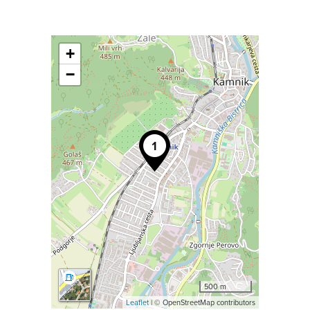
+
−
500 m
Leaflet
| © OpenStreetMap contributors