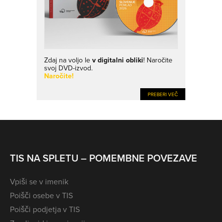
Zdaj na voljo le
v digitalni obliki
! Naročite
svoj DVD-izvod.
Naročite!
PREBERI VEČ
TIS NA SPLETU – POMEMBNE POVEZAVE
Vpiši se v imenik
Poišči osebe v TIS
Poišči podjetja v TIS