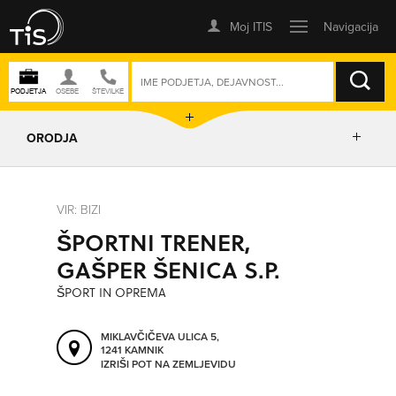
ISKANJE
ORODJA
PRIKAŽI ZEMLJEVID
VIR: BIZI
ŠPORTNI TRENER,
IZRIŠI POT
GAŠPER ŠENICA S.P.
ŠPORT IN OPREMA
POŠLJI SMS
MIKLAVČIČEVA ULICA 5,
1241 KAMNIK
ORODJA
IZRIŠI POT NA ZEMLJEVIDU