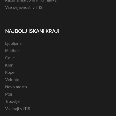
Računalništvo in informatika
Vse dejavnosti v iTIS
NAJBOLJ ISKANI KRAJI
Ljubljana
Maribor
Celje
Kranj
Koper
Velenje
Novo mesto
Ptuj
Trbovlje
Vsi kraji v iTIS