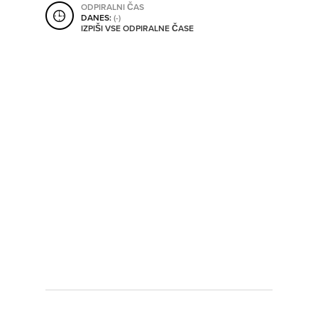
ODPIRALNI ČAS
SHRANI V MOJ ITIS
DANES:
(-)
IZPIŠI VSE ODPIRALNE ČASE
SO ODPRTA V
OD
DO
SO TRENUTNO ODPRTA
SO NON-STOP ODPRTA