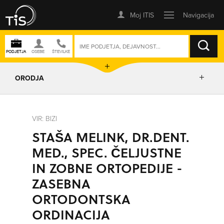
ISKANJE
ORODJA
PRIKAŽI ZEMLJEVID
VIR: BIZI
STAŠA MELINK, DR.DENT.
IZRIŠI POT
MED., SPEC. ČELJUSTNE
IN ZOBNE ORTOPEDIJE -
POŠLJI SMS
ZASEBNA
ORTODONTSKA
ORODJA
ORDINACIJA