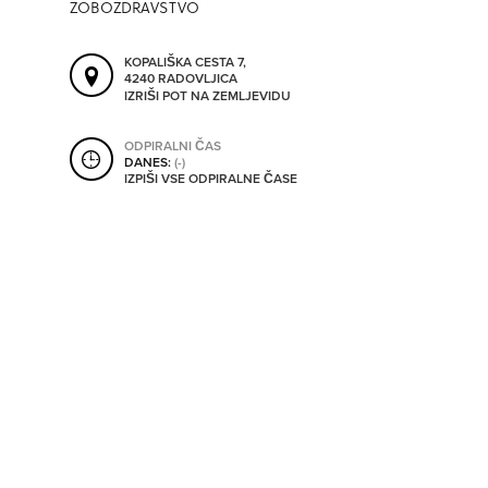
ZOBOZDRAVSTVO
SHRANI V MOJ ITIS
KOPALIŠKA CESTA 7,
4240 RADOVLJICA
IZRIŠI POT NA ZEMLJEVIDU
SO ODPRTA V
ODPIRALNI ČAS
DANES:
(-)
OD
IZPIŠI VSE ODPIRALNE ČASE
DO
SO TRENUTNO ODPRTA
SO NON-STOP ODPRTA