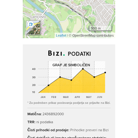
500 m
Leaflet
| © OpenStreetMap contributors
PODATKI
* Za podroben prikaz poslovanja podjetja se prijavite na Bizi.
Matična:
2436892000
TRR:
ni podatka
Čisti prihodki od prodaje:
Prihodke preveri na Bizi
Čisti dobiček ali izguba obračunskega obdobja: