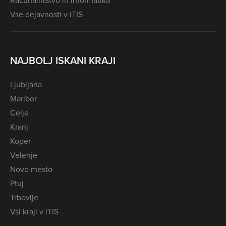
Računalništvo in informatika
Vse dejavnosti v iTIS
NAJBOLJ ISKANI KRAJI
Ljubljana
Maribor
Celje
Kranj
Koper
Velenje
Novo mesto
Ptuj
Trbovlje
Vsi kraji v iTIS