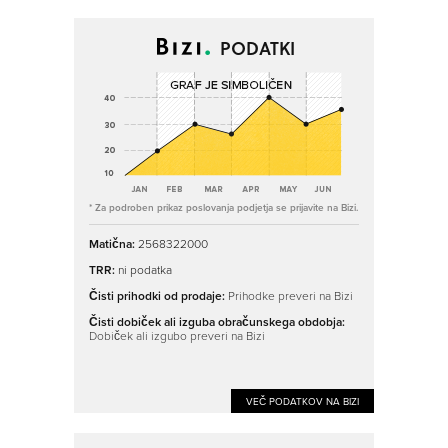
PODATKI
* Za podroben prikaz poslovanja podjetja se prijavite na Bizi.
Matična:
2568322000
TRR:
ni podatka
Čisti prihodki od prodaje:
Prihodke preveri na Bizi
Čisti dobiček ali izguba obračunskega obdobja:
Dobiček ali izgubo preveri na Bizi
VEČ PODATKOV NA BIZI