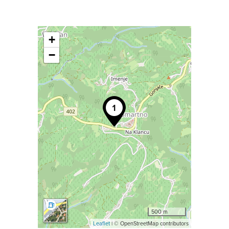
+
−
500 m
Leaflet
| © OpenStreetMap contributors