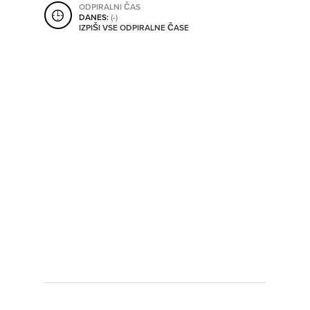
ODPIRALNI ČAS
SHRANI V MOJ ITIS
DANES:
(-)
IZPIŠI VSE ODPIRALNE ČASE
SO ODPRTA V
OD
DO
SO TRENUTNO ODPRTA
SO NON-STOP ODPRTA