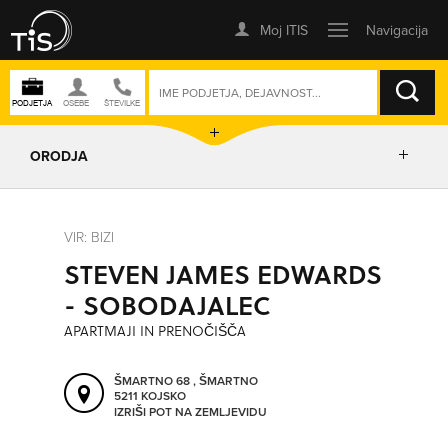
ISKANJE
ORODJA
PRIKAŽI ZEMLJEVID
VIR: BIZI
STEVEN JAMES EDWARDS
IZRIŠI POT
- SOBODAJALEC
APARTMAJI IN PRENOČIŠČA
POŠLJI SMS
ŠMARTNO 68 , ŠMARTNO
5211 KOJSKO
ORODJA
IZRIŠI POT NA ZEMLJEVIDU