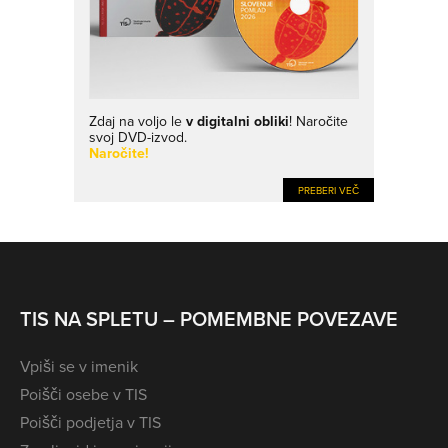
Zdaj na voljo le
v digitalni obliki
! Naročite
svoj DVD-izvod.
Naročite!
PREBERI VEČ
TIS NA SPLETU – POMEMBNE POVEZAVE
Vpiši se v imenik
Poišči osebe v TIS
Poišči podjetja v TIS