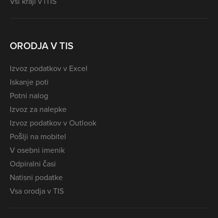
Vsi kraji v iTIS
ORODJA V TIS
Izvoz podatkov v Excel
Iskanje poti
Potni nalog
Izvoz za nalepke
Izvoz podatkov v Outlook
Pošlji na mobitel
V osebni imenik
Odpiralni časi
Natisni podatke
Vsa orodja v TIS