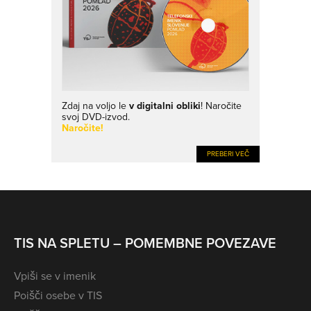
Zdaj na voljo le
v digitalni obliki
! Naročite
svoj DVD-izvod.
Naročite!
PREBERI VEČ
TIS NA SPLETU – POMEMBNE POVEZAVE
Vpiši se v imenik
Poišči osebe v TIS