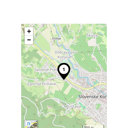
+
−
500 m