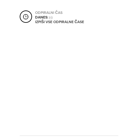
SHRANI V MOJ ITIS
ODPIRALNI ČAS
DANES:
(-)
IZPIŠI VSE ODPIRALNE ČASE
SO ODPRTA V
OD
DO
SO TRENUTNO ODPRTA
SO NON-STOP ODPRTA