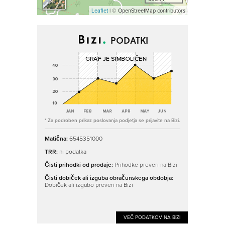
Leaflet
| © OpenStreetMap contributors
PODATKI
* Za podroben prikaz poslovanja podjetja se prijavite na Bizi.
Matična:
6545351000
TRR:
ni podatka
Čisti prihodki od prodaje:
Prihodke preveri na Bizi
Čisti dobiček ali izguba obračunskega obdobja:
Dobiček ali izgubo preveri na Bizi
VEČ PODATKOV NA BIZI