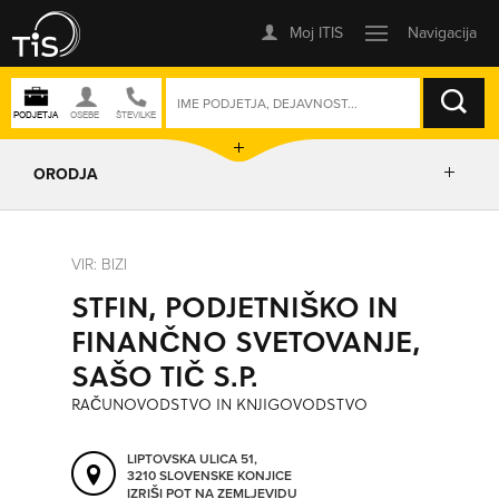
ISKANJE
ORODJA
PRIKAŽI ZEMLJEVID
VIR: BIZI
STFIN, PODJETNIŠKO IN
IZRIŠI POT
FINANČNO SVETOVANJE,
SAŠO TIČ S.P.
POŠLJI SMS
RAČUNOVODSTVO IN KNJIGOVODSTVO
ORODJA
LIPTOVSKA ULICA 51,
3210 SLOVENSKE KONJICE
IZRIŠI POT NA ZEMLJEVIDU