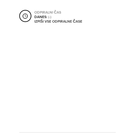
SHRANI V MOJ ITIS
ODPIRALNI ČAS
DANES:
(-)
IZPIŠI VSE ODPIRALNE ČASE
SO ODPRTA V
OD
DO
SO TRENUTNO ODPRTA
SO NON-STOP ODPRTA