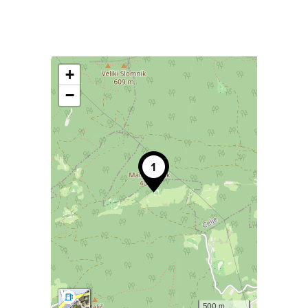
+
−
500 m