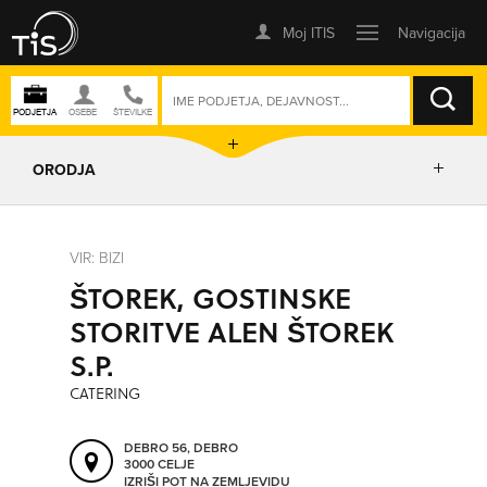
ISKANJE
ORODJA
PRIKAŽI ZEMLJEVID
VIR: BIZI
ŠTOREK, GOSTINSKE
IZRIŠI POT
STORITVE ALEN ŠTOREK
S.P.
POŠLJI SMS
CATERING
ORODJA
DEBRO 56, DEBRO
3000 CELJE
IZRIŠI POT NA ZEMLJEVIDU