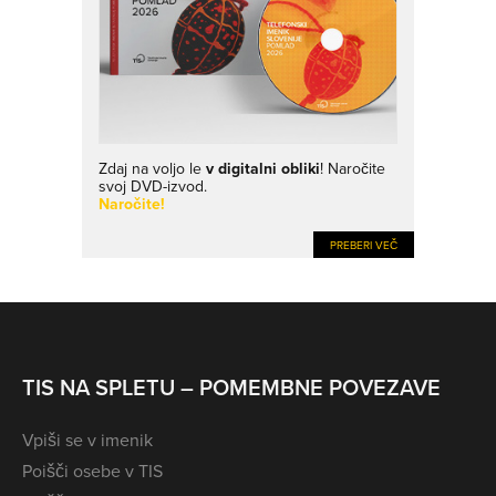
Zdaj na voljo le
v digitalni obliki
! Naročite
svoj DVD-izvod.
Naročite!
PREBERI VEČ
TIS NA SPLETU – POMEMBNE POVEZAVE
Vpiši se v imenik
Poišči osebe v TIS