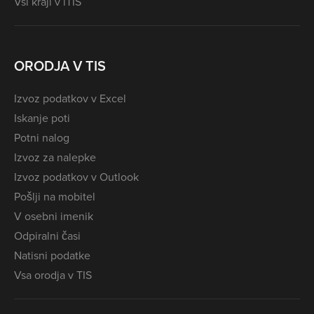
Vsi kraji v iTIS
ORODJA V TIS
Izvoz podatkov v Excel
Iskanje poti
Potni nalog
Izvoz za nalepke
Izvoz podatkov v Outlook
Pošlji na mobitel
V osebni imenik
Odpiralni časi
Natisni podatke
Vsa orodja v TIS