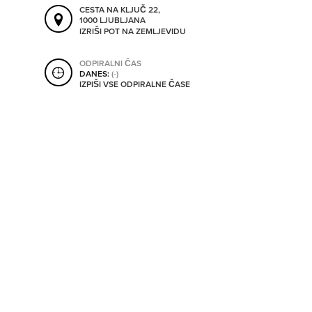
SHRANI V MOJ ITIS
CESTA NA KLJUČ 22,
1000 LJUBLJANA
IZRIŠI POT NA ZEMLJEVIDU
ODPIRALNI ČAS
SO ODPRTA V
DANES:
(-)
IZPIŠI VSE ODPIRALNE ČASE
OD
DO
SO TRENUTNO ODPRTA
SO NON-STOP ODPRTA