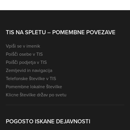
TIS NA SPLETU – POMEMBNE POVEZAVE
Vpiši se v imenik
Poišči osebe v TIS
Poišči podjetja v TIS
Zemljevid in navigacija
Telefonske številke v TIS
Pomembne lokalne številke
Klicne številke držav po svetu
POGOSTO ISKANE DEJAVNOSTI