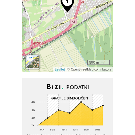
500 m
Leaflet
| © OpenStreetMap contributors
PODATKI