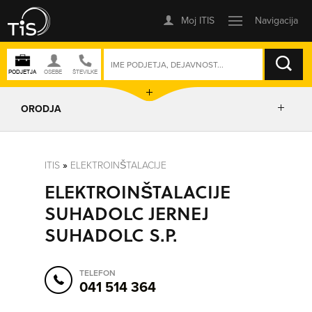
ISKANJE
ORODJA
PRIKAŽI ZEMLJEVID
ITIS
»
ELEKTROINŠTALACIJE
ELEKTROINŠTALACIJE
IZRIŠI POT
SUHADOLC JERNEJ
SUHADOLC S.P.
POŠLJI SMS
TELEFON
ORODJA
041 514 364