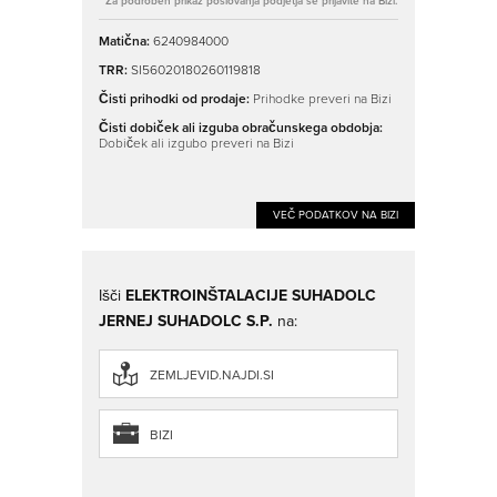
* Za podroben prikaz poslovanja podjetja se prijavite na Bizi.
Matična:
6240984000
TRR:
SI56020180260119818
Čisti prihodki od prodaje:
Prihodke preveri na Bizi
Čisti dobiček ali izguba obračunskega obdobja:
Dobiček ali izgubo preveri na Bizi
VEČ PODATKOV NA BIZI
Išči
ELEKTROINŠTALACIJE SUHADOLC
JERNEJ SUHADOLC S.P.
na:
ZEMLJEVID.NAJDI.SI
BIZI