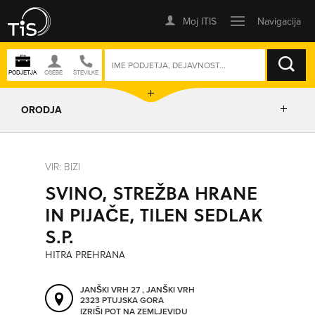
ISKANJE
ORODJA
PRIKAŽI ZEMLJEVID
VIR: BIZI
SVINO, STREŽBA HRANE
IZRIŠI POT
IN PIJAČE, TILEN SEDLAK
S.P.
POŠLJI SMS
HITRA PREHRANA
ORODJA
JANŠKI VRH 27 , JANŠKI VRH
2323 PTUJSKA GORA
IZRIŠI POT NA ZEMLJEVIDU