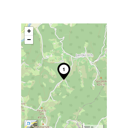
+
−
500 m