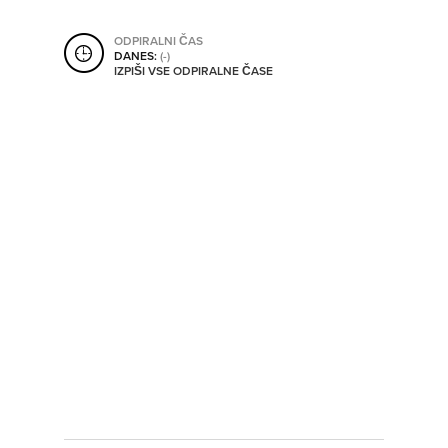
SHRANI V MOJ ITIS
ODPIRALNI ČAS
DANES:
(-)
IZPIŠI VSE ODPIRALNE ČASE
SO ODPRTA V
OD
DO
SO TRENUTNO ODPRTA
SO NON-STOP ODPRTA