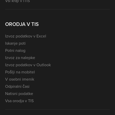
Vsi kraji v iTIS
ORODJA V TIS
Izvoz podatkov v Excel
Iskanje poti
Potni nalog
Izvoz za nalepke
Izvoz podatkov v Outlook
Pošlji na mobitel
V osebni imenik
Odpiralni časi
Natisni podatke
Vsa orodja v TIS