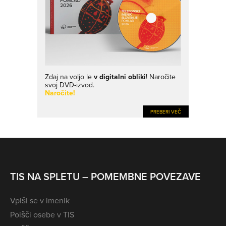
Zdaj na voljo le
v digitalni obliki
! Naročite
svoj DVD-izvod.
Naročite!
PREBERI VEČ
TIS NA SPLETU – POMEMBNE POVEZAVE
Vpiši se v imenik
Poišči osebe v TIS