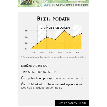
Leaflet
| © OpenStreetMap contributors
PODATKI
* Za podroben prikaz poslovanja podjetja se prijavite na Bizi.
Matična:
9473564001
TRR:
SI56610000028586441
Čisti prihodki od prodaje:
Prihodke preveri na Bizi
Čisti dobiček ali izguba obračunskega obdobja:
Dobiček ali izgubo preveri na Bizi
VEČ PODATKOV NA BIZI