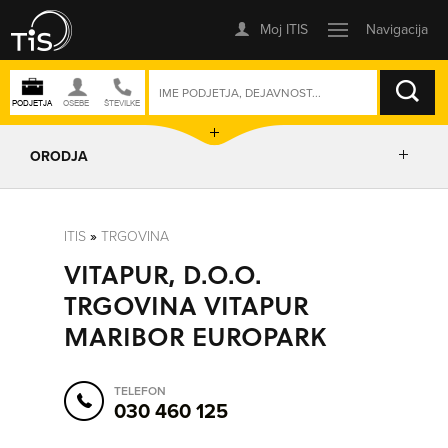
ISKANJE
ORODJA
PRIKAŽI ZEMLJEVID
ITIS
»
TRGOVINA
VITAPUR, D.O.O.
POSLOVNE ENOTE
TRGOVINA VITAPUR
MARIBOR EUROPARK
IZRIŠI POT
TELEFON
POŠLJI SMS
030 460 125