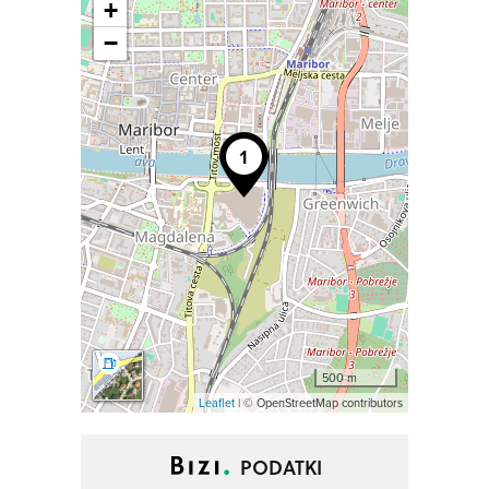
+
−
500 m
Leaflet
| © OpenStreetMap contributors
PODATKI