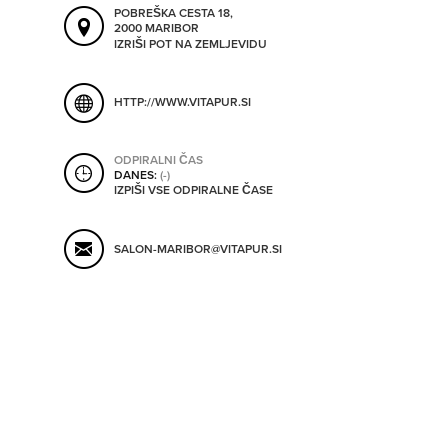
POBREŠKA CESTA 18,
ORODJA
2000 MARIBOR
IZRIŠI POT NA ZEMLJEVIDU
SHRANI V MOJ ITIS
SO ODPRTA V
HTTP://WWW.VITAPUR.SI
OD
ODPIRALNI ČAS
DANES:
(-)
IZPIŠI VSE ODPIRALNE ČASE
DO
SALON-MARIBOR@VITAPUR.SI
SO TRENUTNO ODPRTA
SO NON-STOP ODPRTA