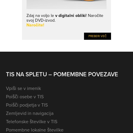
Zdaj na voljo le
v digitalni obliki
! Naročite
svoj DVD-izvod.
Naročite!
PREBERI VEČ
TIS NA SPLETU – POMEMBNE POVEZAVE
Vpiši se v imenik
Poišči osebe v TIS
Poišči podjetja v TIS
Zemljevid in navigacija
Telefonske številke v TIS
Pomembne lokalne številke