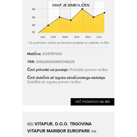
* Za podroben prikaz poslovanja podjetja se prijavite na Bizi.
Matična:
2129787003
TRR:
SI56290000055744205
Čisti prihodki od prodaje:
Prihodke preveri na Bizi
Čisti dobiček ali izguba obračunskega obdobja:
Dobiček ali izgubo preveri na Bizi
VEČ PODATKOV NA BIZI
Išči
VITAPUR, D.O.O. TRGOVINA
VITAPUR MARIBOR EUROPARK
na: