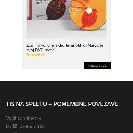
Zdaj na voljo le
v digitalni obliki
! Naročite
svoj DVD-izvod.
Naročite!
PREBERI VEČ
TIS NA SPLETU – POMEMBNE POVEZAVE
Vpiši se v imenik
Poišči osebe v TIS