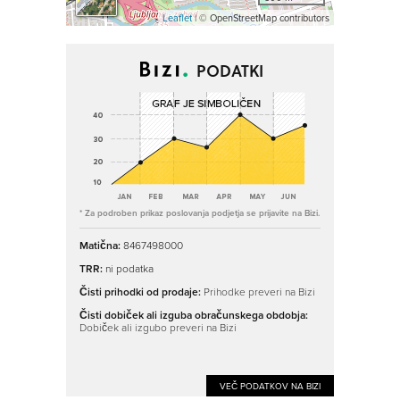
Leaflet
| © OpenStreetMap contributors
PODATKI
* Za podroben prikaz poslovanja podjetja se prijavite na Bizi.
Matična:
8467498000
TRR:
ni podatka
Čisti prihodki od prodaje:
Prihodke preveri na Bizi
Čisti dobiček ali izguba obračunskega obdobja:
Dobiček ali izgubo preveri na Bizi
VEČ PODATKOV NA BIZI