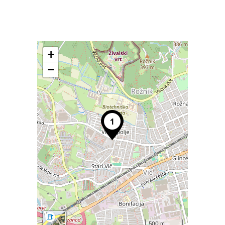
+
−
500 m