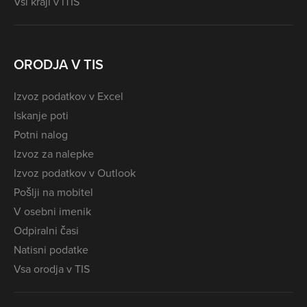
Vsi kraji v iTIS
ORODJA V TIS
Izvoz podatkov v Excel
Iskanje poti
Potni nalog
Izvoz za nalepke
Izvoz podatkov v Outlook
Pošlji na mobitel
V osebni imenik
Odpiralni časi
Natisni podatke
Vsa orodja v TIS