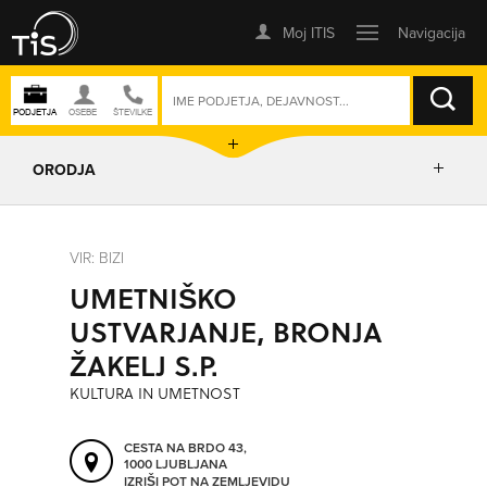
ISKANJE
ORODJA
PRIKAŽI ZEMLJEVID
VIR: BIZI
UMETNIŠKO
IZRIŠI POT
USTVARJANJE, BRONJA
ŽAKELJ S.P.
POŠLJI SMS
KULTURA IN UMETNOST
ORODJA
CESTA NA BRDO 43,
1000 LJUBLJANA
IZRIŠI POT NA ZEMLJEVIDU