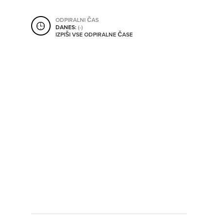
SHRANI V MOJ ITIS
ODPIRALNI ČAS
DANES:
(-)
IZPIŠI VSE ODPIRALNE ČASE
SO ODPRTA V
OD
DO
SO TRENUTNO ODPRTA
SO NON-STOP ODPRTA