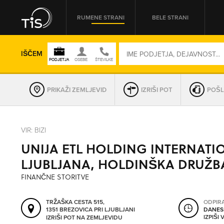
RUMENE STRANI
BELE STRANI
IŠČEM
PRIKAŽI ZEMLJEVID
IZRIŠI POT
POŠL
REGIJA
VIR: BIZI
UNIJA ETL HOLDING INTERNATIO
OMREŽNA ŠT.
LJUBLJANA, HOLDINŠKA DRUŽB
FINANČNE STORITVE
TRŽAŠKA CESTA 515,
ODPIR
1351 BREZOVICA PRI LJUBLJANI
DANES
IZPIŠI
IZRIŠI POT NA ZEMLJEVIDU