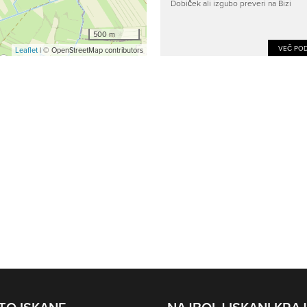
Dobiček ali izgubo preveri na Bizi
500 m
VEČ POD
Leaflet
| © OpenStreetMap contributors