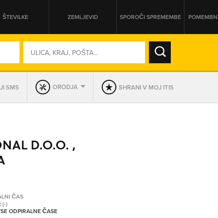
ŠTEVILKE
ZEMLJEVID
SPOROČI SPREMEMBE
POMEMBNE
SO ODPRTA V
ORODJA
JI SMS
SHRANI V MOJ ITIS
DAN
SO TRENUTNO ODPRTA
NAL D.O.O. ,
PRIKAŽI PODJETJA KI IMAJO
A
ALNI ČAS
:
(-)
 VSE ODPIRALNE ČASE