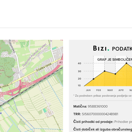
PODATK
* Za podroben prikaz poslovanja podjetja se p
Matična:
9588361000
TRR:
SI56070000004248981
Čisti prihodki od prodaje:
Prihodke pr
Čisti dobiček ali izguba obračunske