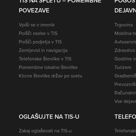
TIS NA SPLETU – POMEMBNE
POGOS
POVEZAVE
DEJAVN
Vpiši se v imenik
Trgovina
Poišči osebe v TIS
Mobilna te
Poišči podjetja v TIS
Avtoservi
Zemljevid in navigacija
Zdravstvo
Telefonske številke v TIS
Gostilne i
Pomembne lokalne številke
Turizem
Klicne številke držav po svetu
Gradbeniš
Prevozništ
Računalniš
Vse dejavn
OGLAŠUJTE NA TIS-U
TELEFO
Zakaj oglaševati na TIS-u
Telefonski