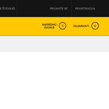
 ŠTEVILKE
PRIJAVITE SE
REGISTRACIJA
NAPREDNO
DEJAVNOSTI
ISKANJE
OD
DO
URA
URA
SO NON-STOP ODPRTA