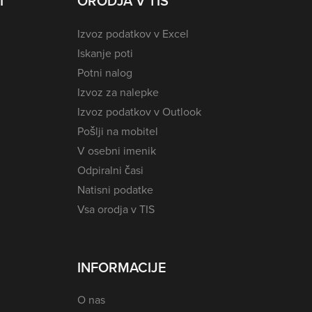
I
ORODJA V TIS
Izvoz podatkov v Excel
Iskanje poti
Potni nalog
Izvoz za nalepke
Izvoz podatkov v Outlook
Pošlji na mobitel
V osebni imenik
Odpiralni časi
Natisni podatke
Vsa orodja v TIS
INFORMACIJE
O nas