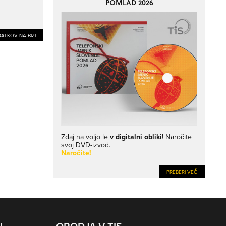
POMLAD 2026
ATKOV NA BIZI
Zdaj na voljo le
v digitalni obliki
! Naročite
svoj DVD-izvod.
Naročite!
PREBERI VEČ