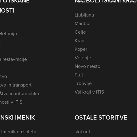
TO ISKANE
NAJBOLJ ISKANI KRAJ
OSTI
Ljubljana
Maribor
Celje
lefonija
Kranj
s
Koper
Velenje
n restavracije
Novo mesto
Ptuj
tvo
Trbovlje
vo in transport
Vsi kraji v iTIS
tvo in informatika
osti v iTIS
NSKI IMENIK
OSTALE STORITVE
 imenik na spletu
siol.net