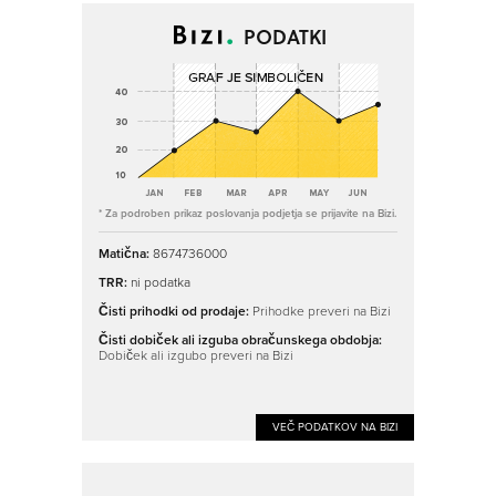
PODATKI
* Za podroben prikaz poslovanja podjetja se prijavite na Bizi.
Matična:
8674736000
TRR:
ni podatka
Čisti prihodki od prodaje:
Prihodke preveri na Bizi
Čisti dobiček ali izguba obračunskega obdobja:
Dobiček ali izgubo preveri na Bizi
VEČ PODATKOV NA BIZI