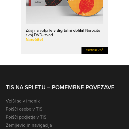
Zdaj na voljo le
v digitalni obliki
! Naročite
svoj DVD-izvod.
Naročite!
PREBERI VEČ
TIS NA SPLETU – POMEMBNE POVEZAVE
Vpiši se v imenik
Poišči osebe v TIS
Poišči podjetja v TIS
Zemljevid in navigacija