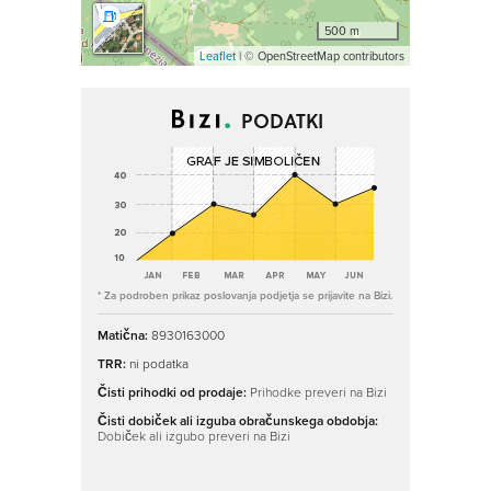
500 m
Leaflet
| © OpenStreetMap contributors
PODATKI
* Za podroben prikaz poslovanja podjetja se prijavite na Bizi.
Matična:
8930163000
TRR:
ni podatka
Čisti prihodki od prodaje:
Prihodke preveri na Bizi
Čisti dobiček ali izguba obračunskega obdobja:
Dobiček ali izgubo preveri na Bizi