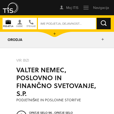
ISKANJE
ORODJA
PRIKAŽI ZEMLJEVID
VIR: BIZI
VALTER NEMEC,
IZRIŠI POT
POSLOVNO IN
FINANČNO SVETOVANJE,
POŠLJI SMS
S.P.
PODJETNIŠKE IN POSLOVNE STORITVE
ORODJA
OPATJE SELO 96 , OPATJE SELO