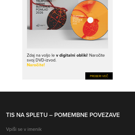
Zdaj na voljo le
v digitalni obliki
! Naročite
svoj DVD-izvod.
Naročite!
PREBERI VEČ
TIS NA SPLETU – POMEMBNE POVEZAVE
Vpiši se v imenik