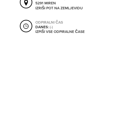
5291 MIREN
SHRANI V MOJ ITIS
IZRIŠI POT NA ZEMLJEVIDU
ODPIRALNI ČAS
DANES:
(-)
SO ODPRTA V
IZPIŠI VSE ODPIRALNE ČASE
OD
DO
SO TRENUTNO ODPRTA
SO NON-STOP ODPRTA